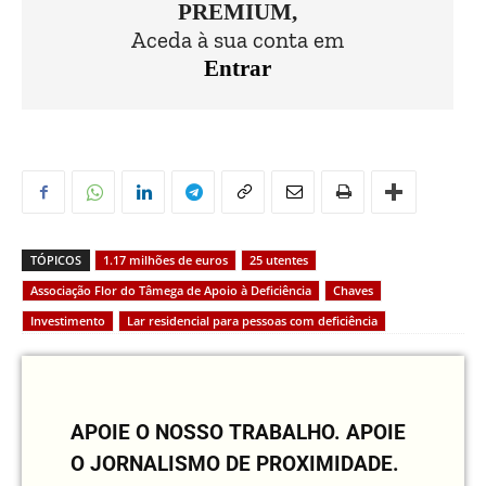
PREMIUM,
Aceda à sua conta em
Entrar
TÓPICOS
1.17 milhões de euros
25 utentes
Associação Flor do Tâmega de Apoio à Deficiência
Chaves
Investimento
Lar residencial para pessoas com deficiência
APOIE O NOSSO TRABALHO.
APOIE
O JORNALISMO DE PROXIMIDADE.