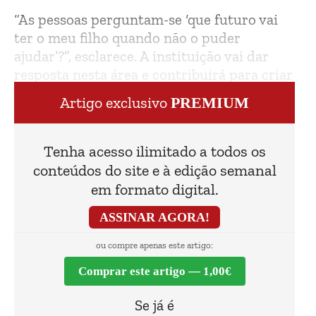
“As pessoas perguntam-se ‘que futuro vai
ter o meu filho quando não o puder
ajudar’?”, esclarece. A instituição vai dar
resposta nesta área e contribuirá para criar
mais 11 postos de trabalho.
Artigo exclusivo
PREMIUM
Tenha acesso ilimitado a todos os
conteúdos do site e à edição semanal
em formato digital.
ASSINAR AGORA!
ou compre apenas este artigo:
Comprar este artigo — 1,00€
Se já é