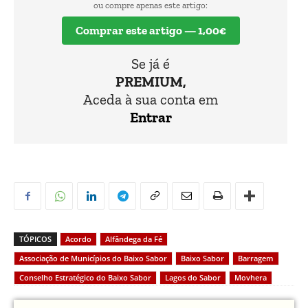
ou compre apenas este artigo:
Comprar este artigo — 1,00€
Se já é
PREMIUM,
Aceda à sua conta em
Entrar
TÓPICOS
Acordo
Alfândega da Fé
Associação de Municípios do Baixo Sabor
Baixo Sabor
Barragem
Conselho Estratégico do Baixo Sabor
Lagos do Sabor
Movhera