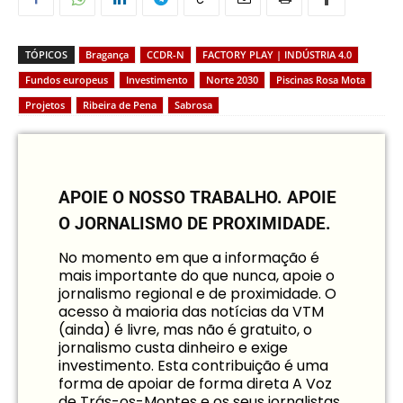
TÓPICOS
Bragança
CCDR-N
FACTORY PLAY | INDÚSTRIA 4.0
Fundos europeus
Investimento
Norte 2030
Piscinas Rosa Mota
Projetos
Ribeira de Pena
Sabrosa
APOIE O NOSSO TRABALHO.
APOIE
O JORNALISMO DE PROXIMIDADE.
No momento em que a informação é
mais importante do que nunca, apoie o
jornalismo regional e de proximidade. O
acesso à maioria das notícias da VTM
(ainda) é livre, mas não é gratuito, o
jornalismo custa dinheiro e exige
investimento. Esta contribuição é uma
forma de apoiar de forma direta A Voz
de Trás-os-Montes e os seus jornalistas.