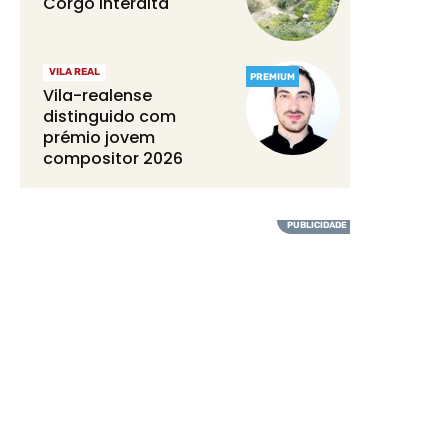
Corgo interdita
VILA REAL
PREMIUM
Vila-realense
distinguido com
prémio jovem
compositor 2026