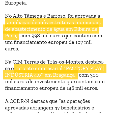
Europeia.
No Alto Tâmega e Barroso, foi aprovada a
ampliação de infraestruturas municipais
de abastecimento de água em Ribeira de
Pena,
com 998 mil euros que contam com
um financiamento europeu de 107 mil
euros.
Na CIM Terras de Trás-os-Montes, destaca-
se o
projeto empresarial “FACTORY PLAY |
INDÚSTRIA 4.0”, em Bragança,
com 300
mil euros de investimento que contam com
financiamento europeu de 146 mil euros.
A CCDR-N destaca que “as operações
aprovadas abrangem 47 beneficiários e