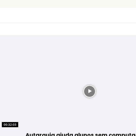
00:32:03
Autarquia ajuda alunos sem computa