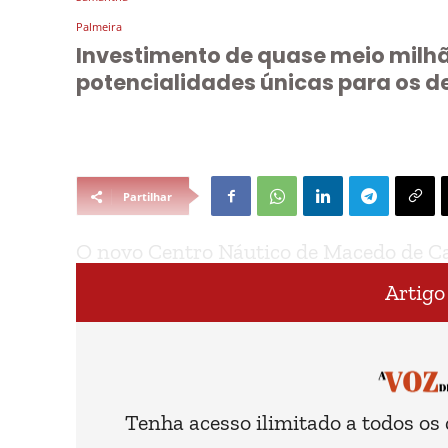
Investimento de quase meio milh
potencialidades únicas para os d
Partilhar
O novo Centro Náutico de Macedo de Cav
“importante infraestrutura” que vai
Artigo
Tenha acesso ilimitado a todos os