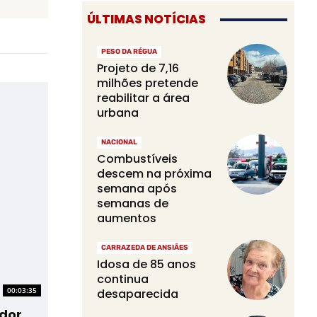
ÚLTIMAS NOTÍCIAS
PESO DA RÉGUA
Projeto de 7,16
milhões pretende
reabilitar a área
urbana
NACIONAL
Combustíveis
descem na próxima
semana após
semanas de
aumentos
CARRAZEDA DE ANSIÃES
Idosa de 85 anos
continua
00:03:35
desaparecida
dor