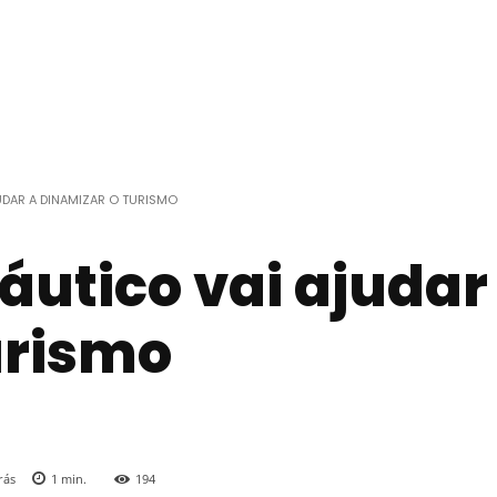
DAR A DINAMIZAR O TURISMO
áutico vai ajudar
urismo
rás
1
min.
194