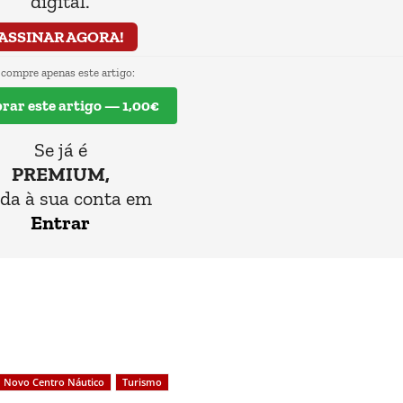
digital.
ASSINAR AGORA!
 compre apenas este artigo:
ar este artigo — 1,00€
Se já é
PREMIUM,
da à sua conta em
Entrar
Novo Centro Náutico
Turismo