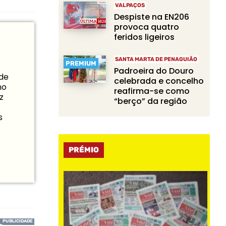
VALPAÇOS
Despiste na EN206
provoca quatro
feridos ligeiros
SANTA MARTA DE PENAGUIÃO
PREMIUM
Padroeira do Douro
 de
celebrada e concelho
mo
reafirma-se como
z
“berço” da região
s
PRÉMIO