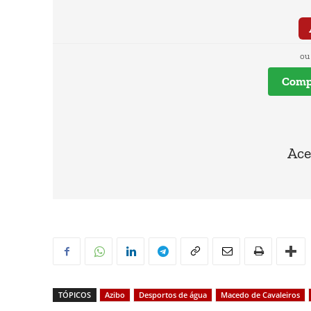
ou
Compr
Ace
TÓPICOS
Azibo
Desportos de água
Macedo de Cavaleiros