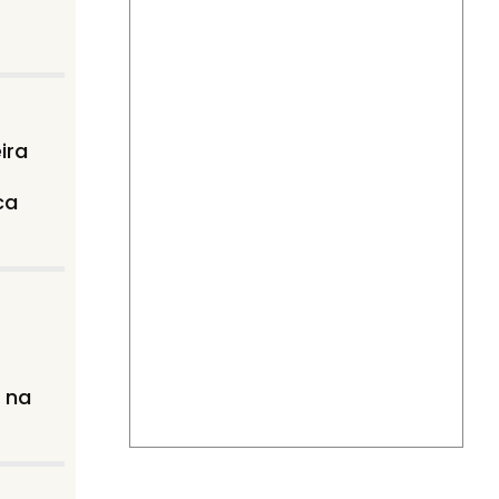
ira
ca
 na