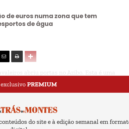
ão de euros numa zona que tem
esportos de água
aleiros abriu portas no Azibo. Esta é uma
 exclusivo
PREMIUM
 conteúdos do site e à edição semanal em format