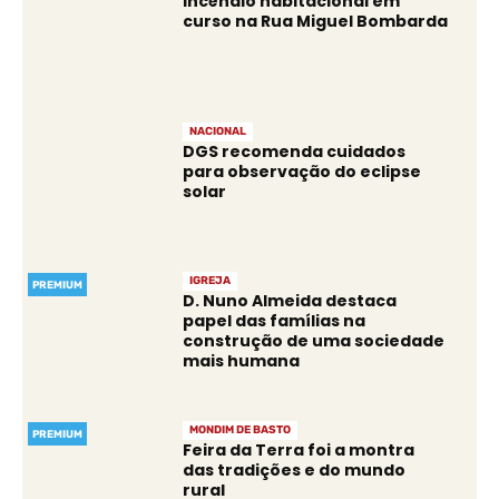
Incêndio habitacional em
curso na Rua Miguel Bombarda
NACIONAL
DGS recomenda cuidados
para observação do eclipse
solar
IGREJA
PREMIUM
D. Nuno Almeida destaca
papel das famílias na
construção de uma sociedade
mais humana
MONDIM DE BASTO
PREMIUM
Feira da Terra foi a montra
das tradições e do mundo
rural