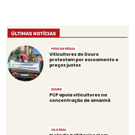
ÚLTIMAS NOTÍCIAS
PESO DA RÉGUA
Viticultores do Douro
protestam por escoamento e
preços justos
DOURO
PCP apoia viticultores na
concentração de amanhã
VILA REAL