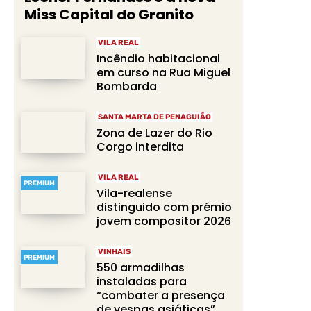
Miss Capital do Granito
VILA REAL
Incêndio habitacional
em curso na Rua Miguel
Bombarda
SANTA MARTA DE PENAGUIÃO
Zona de Lazer do Rio
Corgo interdita
VILA REAL
PREMIUM
Vila-realense
distinguido com prémio
jovem compositor 2026
VINHAIS
PREMIUM
550 armadilhas
instaladas para
“combater a presença
de vespas asiáticas”