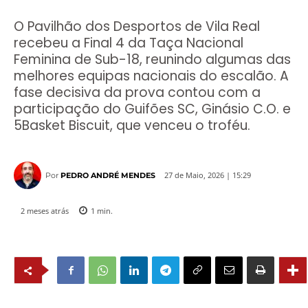
O Pavilhão dos Desportos de Vila Real
recebeu a Final 4 da Taça Nacional
Feminina de Sub-18, reunindo algumas das
melhores equipas nacionais do escalão. A
fase decisiva da prova contou com a
participação do Guifões SC, Ginásio C.O. e
5Basket Biscuit, que venceu o troféu.
27 de Maio, 2026 | 15:29
Por
PEDRO ANDRÉ MENDES
2 meses atrás
1
min.