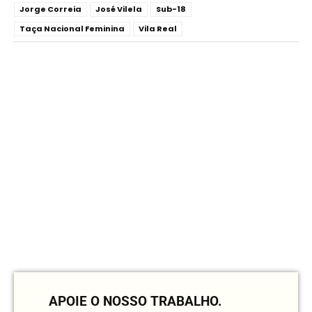
Jorge Correia
José Vilela
Sub-18
Taça Nacional Feminina
Vila Real
APOIE O NOSSO TRABALHO.