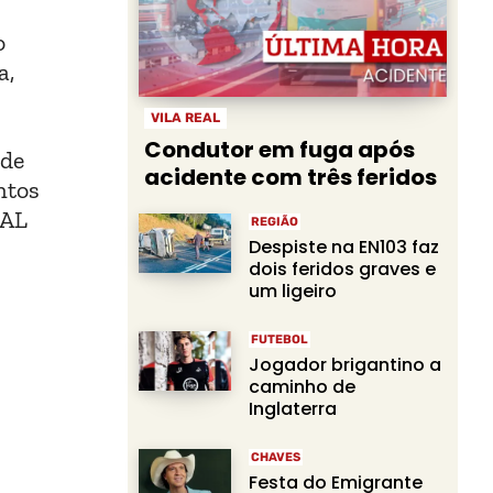
o
a,
VILA REAL
Condutor em fuga após
 de
acidente com três feridos
ntos
GAL
REGIÃO
Despiste na EN103 faz
dois feridos graves e
um ligeiro
FUTEBOL
Jogador brigantino a
caminho de
Inglaterra
CHAVES
Festa do Emigrante