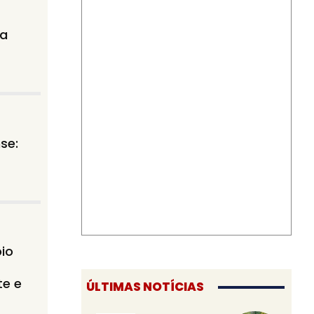
ra
se:
oio
te e
ÚLTIMAS NOTÍCIAS
a