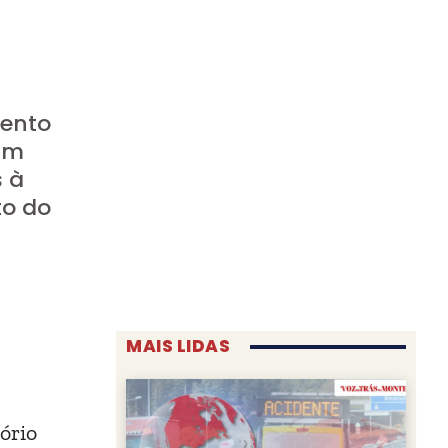
mento
ram
s à
to do
MAIS LIDAS
ório