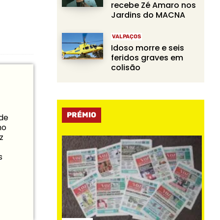
recebe Zé Amaro nos
Jardins do MACNA
VALPAÇOS
Idoso morre e seis
feridos graves em
colisão
PRÉMIO
 de
mo
z
s