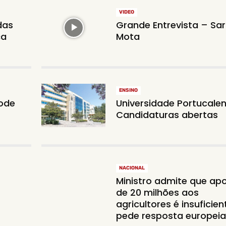
VIDEO
das
Grande Entrevista – Sa
ça
Mota
ENSINO
pode
Universidade Portucalen
Candidaturas abertas
NACIONAL
Ministro admite que ap
de 20 milhões aos
agricultores é insuficien
pede resposta europei