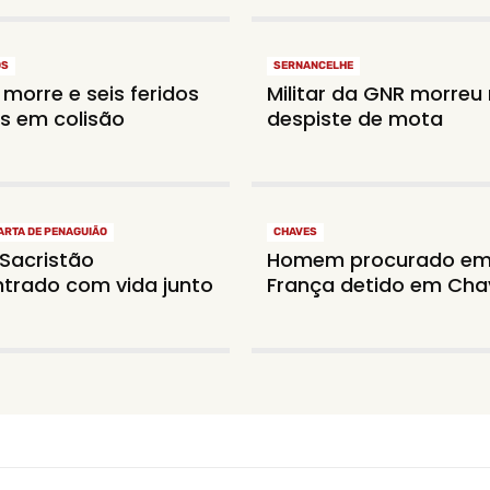
OS
SERNANCELHE
 morre e seis feridos
Militar da GNR morreu
s em colisão
despiste de mota
ARTA DE PENAGUIÃO
CHAVES
Sacristão
Homem procurado e
trado com vida junto
França detido em Cha