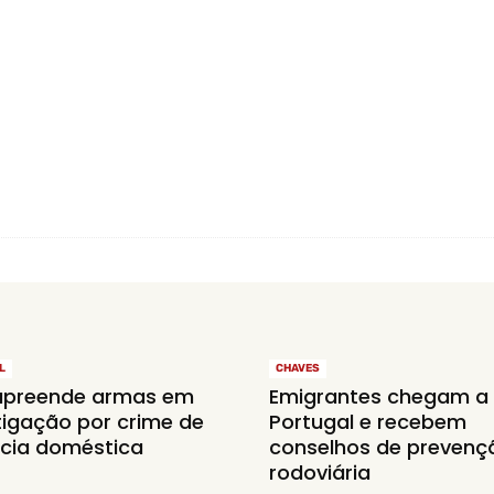
L
CHAVES
apreende armas em
Emigrantes chegam a
tigação por crime de
Portugal e recebem
ncia doméstica
conselhos de prevenç
rodoviária