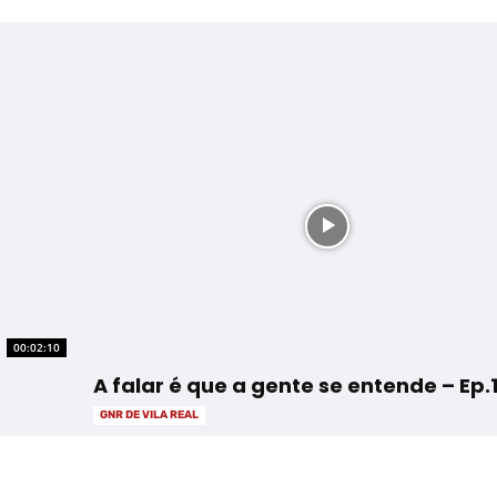
00:02:10
A falar é que a gente se entende – Ep.1
GNR DE VILA REAL