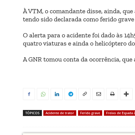
À VTM, o comandante disse, ainda, que a
tendo sido declarada como ferido grav
O alerta para o acidente foi dado às 14h
quatro viaturas e ainda o helicóptero 
A GNR tomou conta da ocorrência, que a
TÓPICOS
Acidente de trator
Ferido grave
Freixo de Espada à