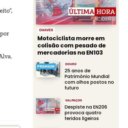
ito”,
CHAVES
 por
Motociclista morre em
colisão com pesado de
mercadorias na EN103
Alva.
DOURO
PREMIUM
25 anos de
Património Mundial
com olhos postos no
futuro
VALPAÇOS
Despiste na EN206
provoca quatro
feridos ligeiros