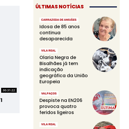
ÚLTIMAS NOTÍCIAS
CARRAZEDA DE ANSIÃES
Idosa de 85 anos
continua
desaparecida
VILA REAL
Olaria Negra de
Bisalhães já tem
indicação
geográfica da União
Europeia
00:31:22
VALPAÇOS
1
Despiste na EN206
provoca quatro
feridos ligeiros
VILA REAL