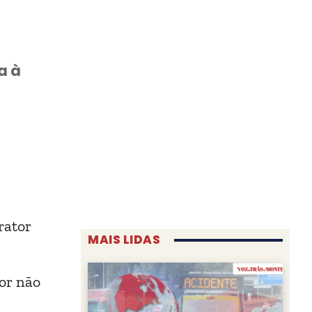
a à
rator
MAIS LIDAS
or não