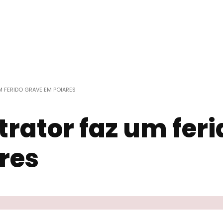
 FERIDO GRAVE EM POIARES
rator faz um feri
res