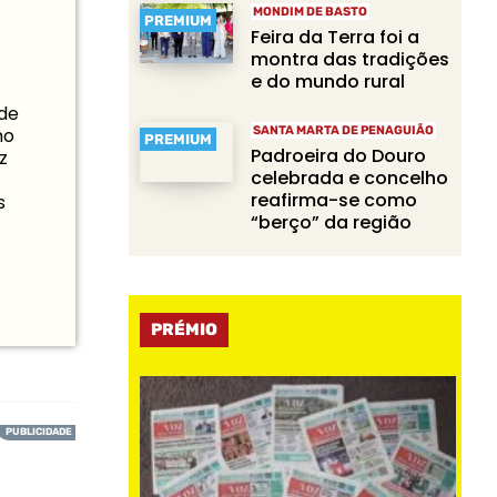
MONDIM DE BASTO
PREMIUM
Feira da Terra foi a
montra das tradições
e do mundo rural
 de
SANTA MARTA DE PENAGUIÃO
mo
PREMIUM
Padroeira do Douro
z
celebrada e concelho
reafirma-se como
s
“berço” da região
PRÉMIO