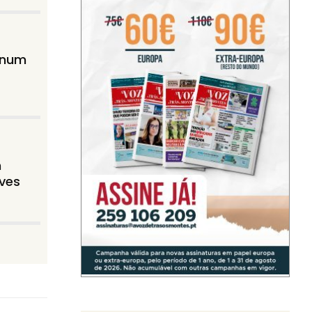
 num
m
ves