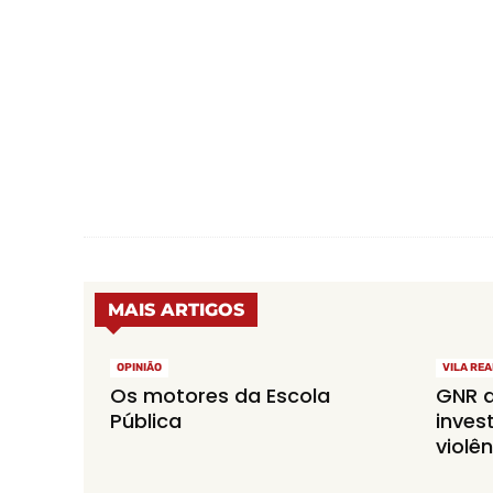
MAIS ARTIGOS
OPINIÃO
VILA REA
Os motores da Escola
GNR 
Pública
inves
violê