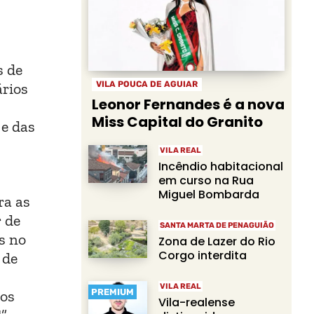
s de
VILA POUCA DE AGUIAR
ários
Leonor Fernandes é a nova
Miss Capital do Granito
 e das
VILA REAL
Incêndio habitacional
em curso na Rua
Miguel Bombarda
ra as
r de
SANTA MARTA DE PENAGUIÃO
s no
Zona de Lazer do Rio
Corgo interdita
 de
VILA REAL
PREMIUM
-os
Vila-realense