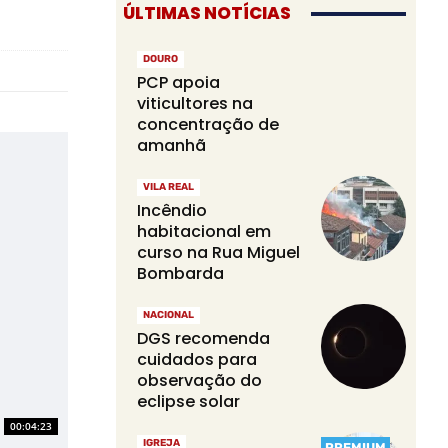
ÚLTIMAS NOTÍCIAS
DOURO
PCP apoia
viticultores na
concentração de
amanhã
VILA REAL
Incêndio
habitacional em
curso na Rua Miguel
Bombarda
NACIONAL
DGS recomenda
cuidados para
observação do
eclipse solar
00:04:23
IGREJA
PREMIUM