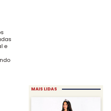
os
adas
l e
endo
MAIS LIDAS