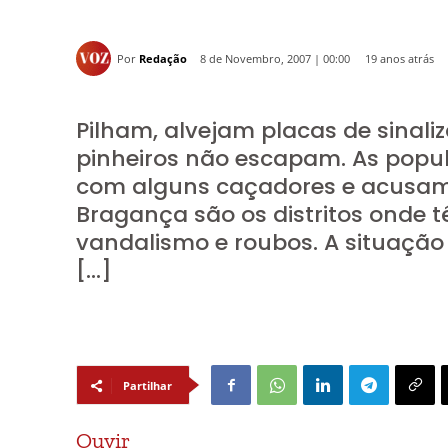
Por
Redação
19 anos atrás
8 de Novembro, 2007 | 00:00
Pilham, alvejam placas de sinali
pinheiros não escapam. As popu
com alguns caçadores e acusam-n
Bragança são os distritos onde t
vandalismo e roubos. A situaçã
[…]
Partilhar
Ouvir