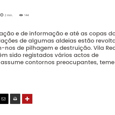
2
min.
144
zação e de informação e até as copas d
lações de algumas aldeias estão revolt
os de pilhagem e destruição. Vila Rea
êm sido registados vários actos de
o assume contornos preocupantes, tem