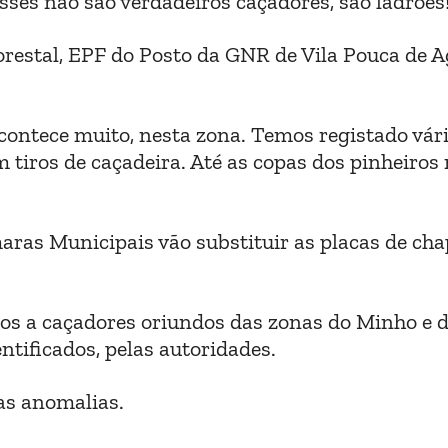
ses não são verdadeiros caçadores, são ladrões!
restal, EPF do Posto da GNR de Vila Pouca de A
acontece muito, nesta zona. Temos registado vár
m tiros de caçadeira. Até as copas dos pinheiros
aras Municipais vão substituir as placas de cha
os a caçadores oriundos das zonas do Minho e 
entificados, pelas autoridades.
as anomalias.