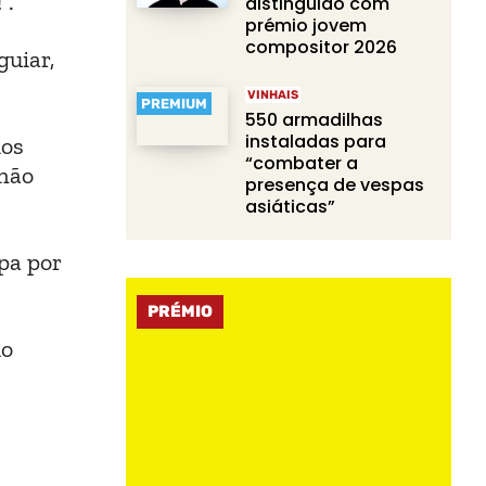
”.
distinguido com
prémio jovem
compositor 2026
guiar,
VINHAIS
PREMIUM
550 armadilhas
instaladas para
ios
“combater a
 não
presença de vespas
asiáticas”
pa por
PRÉMIO
do