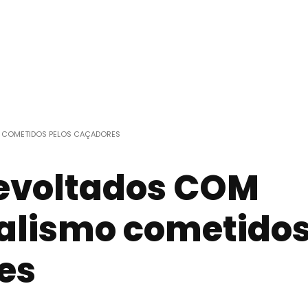
 COMETIDOS PELOS CAÇADORES
revoltados COM
alismo cometido
es