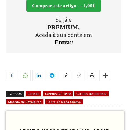
Comprar este artigo — 1,00€
Se já é
PREMIUM,
Aceda à sua conta em
Entrar
TÓPICOS
Caretos
Caretos da Torre
Caretos de podence
Macedo de Cavaleiros
Torre de Dona Chama