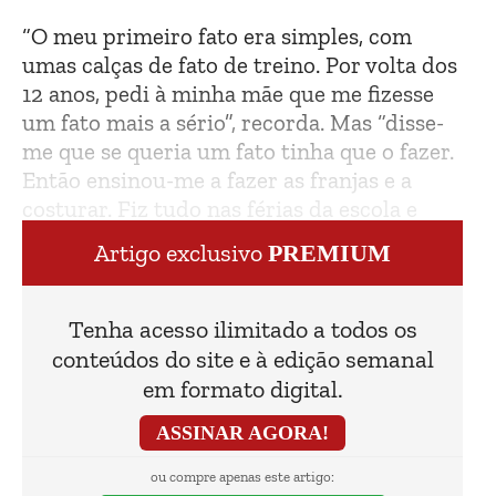
“O meu primeiro fato era simples, com
umas calças de fato de treino. Por volta dos
12 anos, pedi à minha mãe que me fizesse
um fato mais a sério”, recorda. Mas “disse-
me que se queria um fato tinha que o fazer.
Então ensinou-me a fazer as franjas e a
costurar. Fiz tudo nas férias da escola e
ainda são os fatos que uso hoje em dia”.
Artigo exclusivo
PREMIUM
Tenha acesso ilimitado a todos os
conteúdos do site e à edição semanal
em formato digital.
ASSINAR AGORA!
ou compre apenas este artigo: