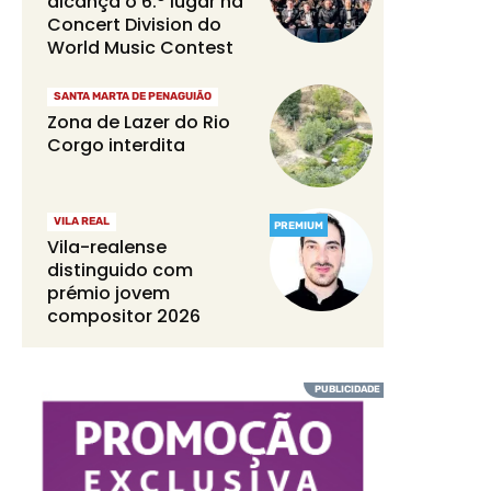
alcança o 6.º lugar na
Concert Division do
World Music Contest
SANTA MARTA DE PENAGUIÃO
Zona de Lazer do Rio
Corgo interdita
VILA REAL
PREMIUM
Vila-realense
distinguido com
prémio jovem
compositor 2026