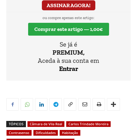
ASSINAR AGORA!
ou compre apenas este artigo:
Comprar este artigo — 1,00€
Se já é
PREMIUM,
Aceda à sua conta em
Entrar
TÓPICOS
Câmara de Vila Real
Carlos Trindade Moreira
Contrasenso
Dificuldades
Habitação