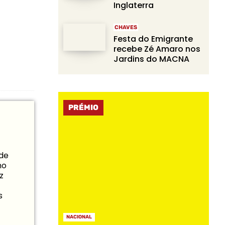
Inglaterra
CHAVES
Festa do Emigrante
recebe Zé Amaro nos
Jardins do MACNA
PRÉMIO
 de
mo
z
s
NACIONAL