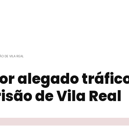
O DE VILA REAL
or alegado tráfic
isão de Vila Real