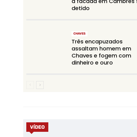
à facada em Cambres 
detido
CHAVES
Três encapuzados
assaltam homem em
Chaves e fogem com
dinheiro e ouro
VÍDEO