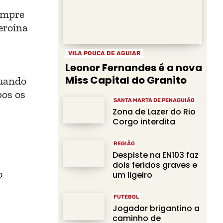
umpre
eroína
VILA POUCA DE AGUIAR
Leonor Fernandes é a nova
Miss Capital do Granito
quando
bos os
SANTA MARTA DE PENAGUIÃO
Zona de Lazer do Rio
Corgo interdita
REGIÃO
Despiste na EN103 faz
dois feridos graves e
o
um ligeiro
FUTEBOL
Jogador brigantino a
caminho de