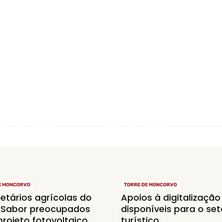
E MONCORVO
TORRE DE MONCORVO
ietários agrícolas do
Apoios à digitalização
 Sabor preocupados
disponíveis para o set
rojeto fotovoltaico
turístico