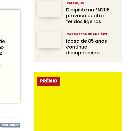
VALPAÇOS
Despiste na EN206
provoca quatro
feridos ligeiros
CARRAZEDA DE ANSIÃES
Idosa de 85 anos
 de
continua
mo
desaparecida
z
s
PRÉMIO