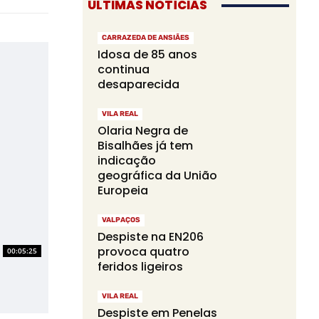
ÚLTIMAS NOTÍCIAS
CARRAZEDA DE ANSIÃES
Idosa de 85 anos
continua
desaparecida
VILA REAL
Olaria Negra de
Bisalhães já tem
indicação
geográfica da União
Europeia
VALPAÇOS
Despiste na EN206
provoca quatro
00:05:25
feridos ligeiros
VILA REAL
Despiste em Penelas