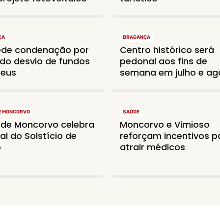
ÇA
BRAGANÇA
ede condenação por
Centro histórico será
do desvio de fundos
pedonal aos fins de
peus
semana em julho e ag
E MONCORVO
SAÚDE
 de Moncorvo celebra
Moncorvo e Vimioso
al do Solstício de
reforçam incentivos p
o
atrair médicos