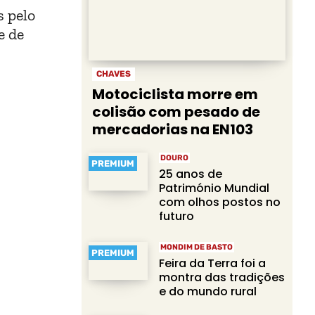
s pelo
e de
CHAVES
Motociclista morre em
colisão com pesado de
mercadorias na EN103
DOURO
PREMIUM
25 anos de
Património Mundial
com olhos postos no
futuro
MONDIM DE BASTO
PREMIUM
Feira da Terra foi a
montra das tradições
e do mundo rural