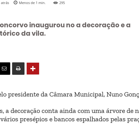
 atrás
Menos de 1
min.
295
Moncorvo inaugurou no a decoração e a
órico da vila.
pelo presidente da Câmara Municipal, Nuno Gonç
s, a decoração conta ainda com uma árvore de n
 vários presépios e bancos espalhados pelas pra