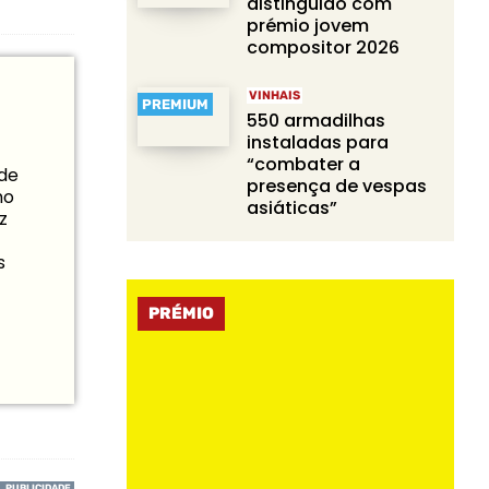
distinguido com
prémio jovem
compositor 2026
VINHAIS
PREMIUM
550 armadilhas
instaladas para
“combater a
 de
presença de vespas
mo
asiáticas”
z
s
PRÉMIO