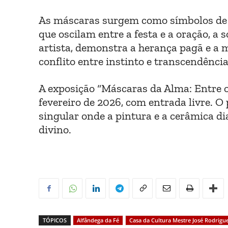
As máscaras surgem como símbolos de r
que oscilam entre a festa e a oração, a s
artista, demonstra a herança pagã e a 
conflito entre instinto e transcendência
A exposição “Máscaras da Alma: Entre o
fevereiro de 2026, com entrada livre. O
singular onde a pintura e a cerâmica d
divino.
TÓPICOS
Alfândega da Fé
Casa da Cultura Mestre José Rodrigu