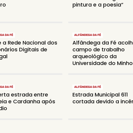
ro
pintura e a poesia”
GA DA FÉ
ALFÂNDEGA DA FÉ
 a Rede Nacional dos
Alfândega da Fé acol
onários Digitais de
campo de trabalho
gal
arqueológico da
Universidade do Minho
GA DA FÉ
ALFÂNDEGA DA FÉ
rta estrada entre
Estrada Municipal 611
ia e Cardanha após
cortada devido a incê
dio