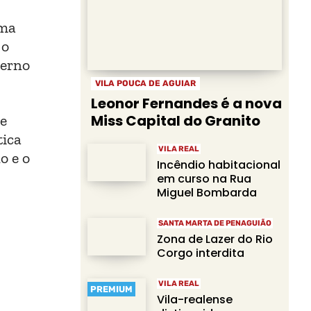
lma
 o
terno
VILA POUCA DE AGUIAR
Leonor Fernandes é a nova
Miss Capital do Granito
de
tica
VILA REAL
o e o
Incêndio habitacional
em curso na Rua
Miguel Bombarda
SANTA MARTA DE PENAGUIÃO
Zona de Lazer do Rio
Corgo interdita
VILA REAL
PREMIUM
Vila-realense