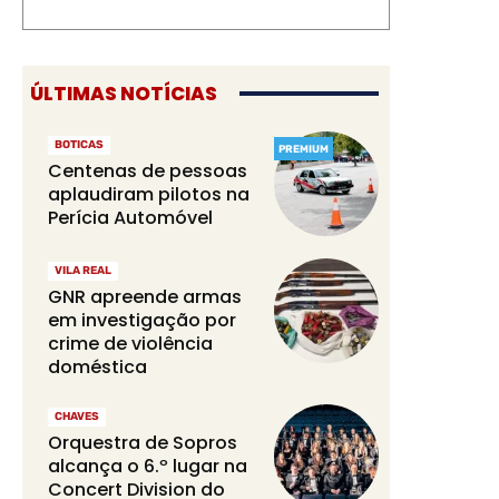
ÚLTIMAS NOTÍCIAS
BOTICAS
PREMIUM
Centenas de pessoas
aplaudiram pilotos na
Perícia Automóvel
VILA REAL
GNR apreende armas
em investigação por
crime de violência
doméstica
CHAVES
Orquestra de Sopros
alcança o 6.º lugar na
Concert Division do