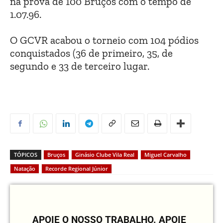
na prova de 100 Bruços com o tempo de
1.07.96.
O GCVR acabou o torneio com 104 pódios
conquistados (36 de primeiro, 35, de
segundo e 33 de terceiro lugar.
TÓPICOS
Bruços
Ginásio Clube Vila Real
Miguel Carvalho
Natação
Recorde Regional Júnior
APOIE O NOSSO TRABALHO.
APOIE