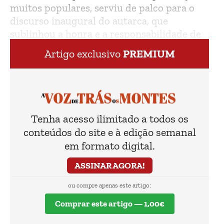
muitos populares, serviu de palco para o
discurso inaugural do autarca, que
sublinhou a honra e a responsabilidade de
liderar o concelho.
Artigo exclusivo
PREMIUM
Tenha acesso ilimitado a todos os
conteúdos do site e à edição semanal
em formato digital.
ASSINAR AGORA!
ou compre apenas este artigo:
Comprar este artigo — 1,00€