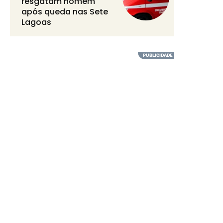
resgatam homem
após queda nas Sete
Lagoas