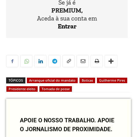
Se já é
PREMIUM,
Aceda à sua conta em
Entrar
TÓPICOS
Arranque oficial do mandato
Boticas
Guilherme Pires
Presidente eleito
Tomada de posse
APOIE O NOSSO TRABALHO.
APOIE
O JORNALISMO DE PROXIMIDADE.