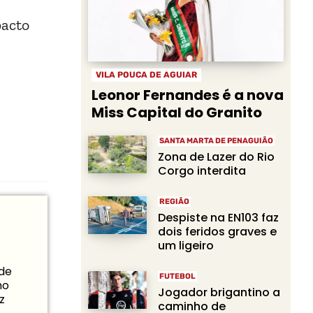
pacto
VILA POUCA DE AGUIAR
Leonor Fernandes é a nova
Miss Capital do Granito
SANTA MARTA DE PENAGUIÃO
Zona de Lazer do Rio
Corgo interdita
REGIÃO
Despiste na EN103 faz
dois feridos graves e
um ligeiro
 de
FUTEBOL
mo
Jogador brigantino a
z
caminho de