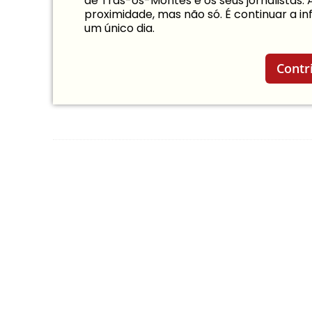
de Trás-os-Montes e os seus jornalistas.
proximidade, mas não só. É continuar a 
um único dia.
Contr