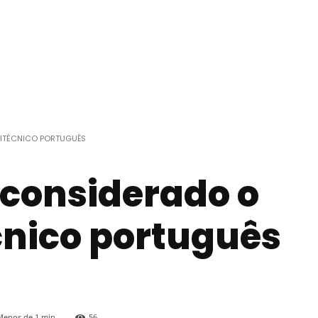
LITÉCNICO PORTUGUÊS
r considerado o
cnico português
Menos de 1
min.
56