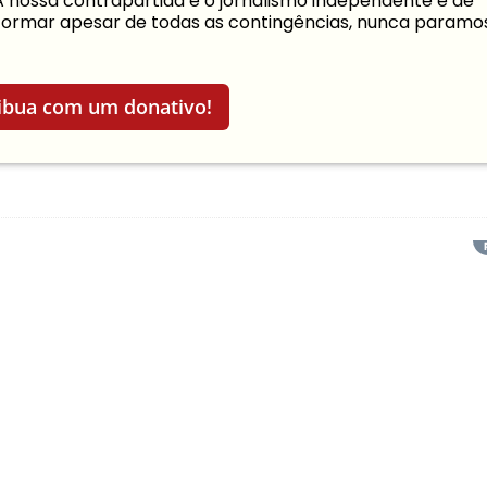
 A nossa contrapartida é o jornalismo independente e de
informar apesar de todas as contingências, nunca paramo
ibua com um donativo!