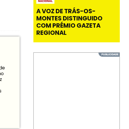
NACIONAL
A VOZ DE TRÁS-OS-
MONTES DISTINGUIDO
COM PRÉMIO GAZETA
REGIONAL
 de
mo
z
s