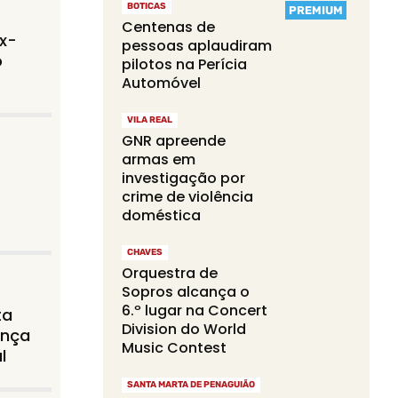
BOTICAS
PREMIUM
Centenas de
ex-
pessoas aplaudiram
o
pilotos na Perícia
Automóvel
VILA REAL
GNR apreende
armas em
investigação por
crime de violência
doméstica
CHAVES
Orquestra de
Sopros alcança o
6.º lugar na Concert
ta
Division do World
ança
Music Contest
l
SANTA MARTA DE PENAGUIÃO