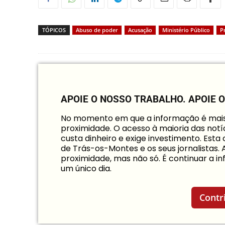
TÓPICOS
Abuso de poder
Acusação
Ministério Público
P
APOIE O NOSSO TRABALHO.
APOIE 
No momento em que a informação é mais i
proximidade. O acesso à maioria das notíc
custa dinheiro e exige investimento. Est
de Trás-os-Montes e os seus jornalistas.
proximidade, mas não só. É continuar a 
um único dia.
Contr