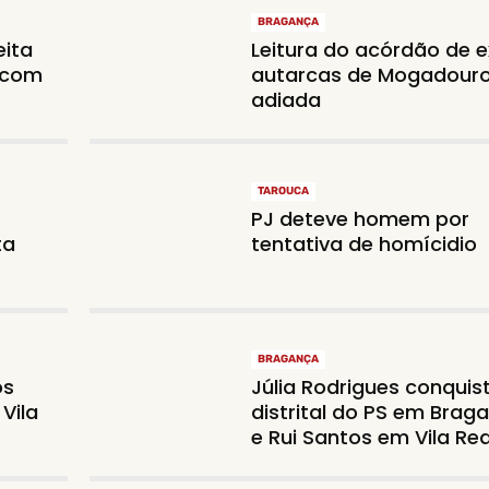
BRAGANÇA
eita
Leitura do acórdão de 
o com
autarcas de Mogadour
adiada
TAROUCA
PJ deteve homem por
ta
tentativa de homícidio
BRAGANÇA
os
Júlia Rodrigues conquis
Vila
distrital do PS em Brag
e Rui Santos em Vila Rea