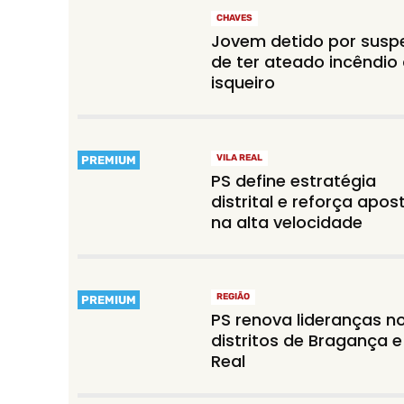
CHAVES
Jovem detido por susp
de ter ateado incêndi
isqueiro
VILA REAL
PREMIUM
PS define estratégia
distrital e reforça apos
na alta velocidade
REGIÃO
PREMIUM
PS renova lideranças n
distritos de Bragança e 
Real