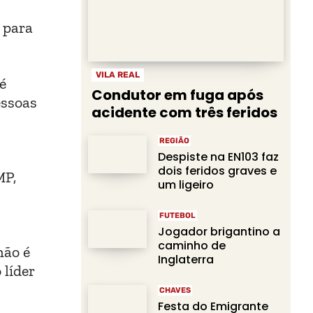
 para
VILA REAL
é
Condutor em fuga após
essoas
acidente com três feridos
REGIÃO
Despiste na EN103 faz
dois feridos graves e
MP,
um ligeiro
FUTEBOL
Jogador brigantino a
caminho de
não é
Inglaterra
 líder
CHAVES
Festa do Emigrante