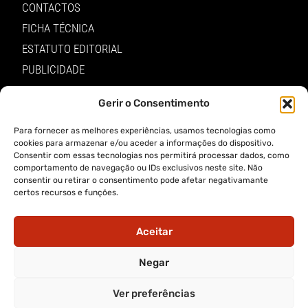
CONTACTOS
FICHA TÉCNICA
ESTATUTO EDITORIAL
PUBLICIDADE
LOJA
Gerir o Consentimento
LOGIN
Para fornecer as melhores experiências, usamos tecnologias como
TERMOS E PRIVACIDADE
cookies para armazenar e/ou aceder a informações do dispositivo.
Consentir com essas tecnologias nos permitirá processar dados, como
comportamento de navegação ou IDs exclusivos neste site. Não
POLÍTICA DE PROTEÇÃO DE DADOS E DE PRIVACIDADE
consentir ou retirar o consentimento pode afetar negativamante
certos recursos e funções.
TERMOS DE UTILIZADOR
TERMOS E CONDIÇÕES DA COMPRA
Aceitar
APP A VOZ DE TRÁS-OS-MONTES
Negar
Ver preferências
APP ALERTA TRÁS-OS-MONTES