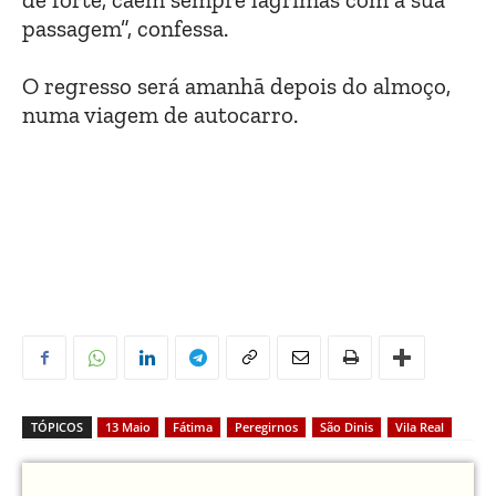
passagem”, confessa.
O regresso será amanhã depois do almoço,
numa viagem de autocarro.
TÓPICOS
13 Maio
Fátima
Peregirnos
São Dinis
Vila Real