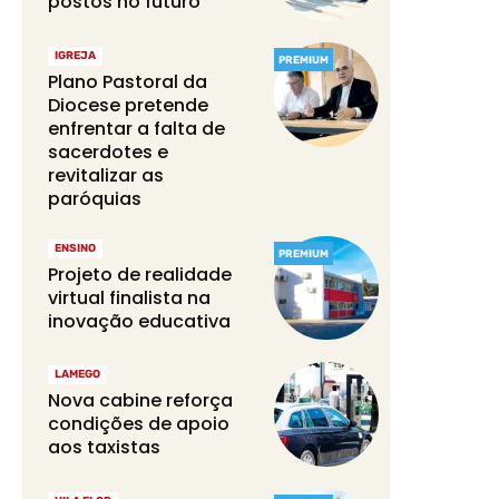
postos no futuro
IGREJA
PREMIUM
Plano Pastoral da
Diocese pretende
enfrentar a falta de
sacerdotes e
revitalizar as
paróquias
ENSINO
PREMIUM
Projeto de realidade
virtual finalista na
inovação educativa
LAMEGO
Nova cabine reforça
condições de apoio
aos taxistas