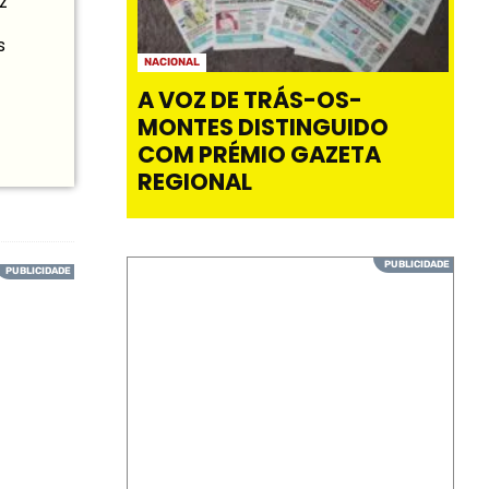
z
s
NACIONAL
A VOZ DE TRÁS-OS-
MONTES DISTINGUIDO
COM PRÉMIO GAZETA
REGIONAL