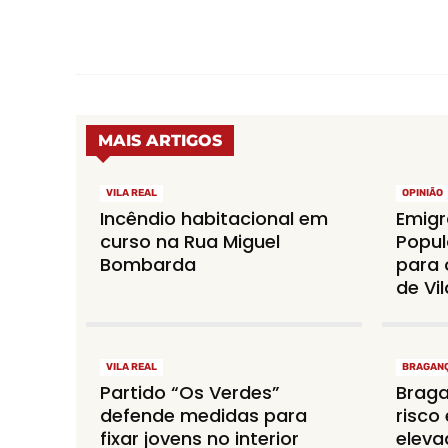
MAIS ARTIGOS
VILA REAL
OPINIÃO
Incêndio habitacional em
Emigr
curso na Rua Miguel
Popul
Bombarda
para 
de Vil
VILA REAL
BRAGAN
Partido “Os Verdes”
Braga
defende medidas para
risco
fixar jovens no interior
eleva