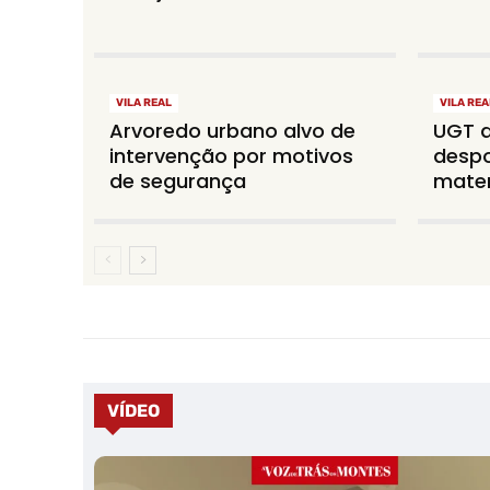
VILA REAL
VILA REA
Arvoredo urbano alvo de
UGT d
intervenção por motivos
despo
de segurança
mater
VÍDEO