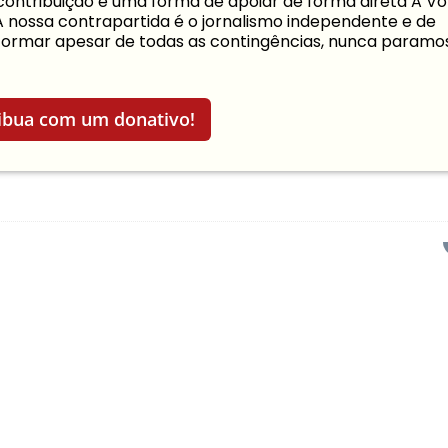
a contribuição é uma forma de apoiar de forma direta A Vo
 A nossa contrapartida é o jornalismo independente e de
informar apesar de todas as contingências, nunca paramo
ibua com um donativo!