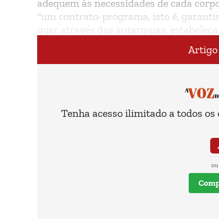
adequem às necessidades de cada corpo
“um contrato-programa, isto é, garanti
quer através das autarquias, estabeleç
bombeiros”.
Artigo
Tenha acesso ilimitado a todos os
ou
Compr