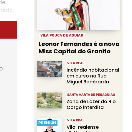
de
tado,
VILA POUCA DE AGUIAR
Leonor Fernandes é a nova
Miss Capital do Granito
VILA REAL
o
Incêndio habitacional
em curso na Rua
Miguel Bombarda
SANTA MARTA DE PENAGUIÃO
Zona de Lazer do Rio
Corgo interdita
VILA REAL
PREMIUM
Vila-realense