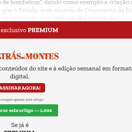
 de bombeiros”, dando como exemplo a criação 
r que o Estado, quer através do Orçamento de Es
a um protocolo com cada um dos corpos de
 exclusivo
PREMIUM
 conteúdos do site e à edição semanal em format
digital.
ASSINAR AGORA!
 compre apenas este artigo:
ar este artigo — 1,00€
Se já é