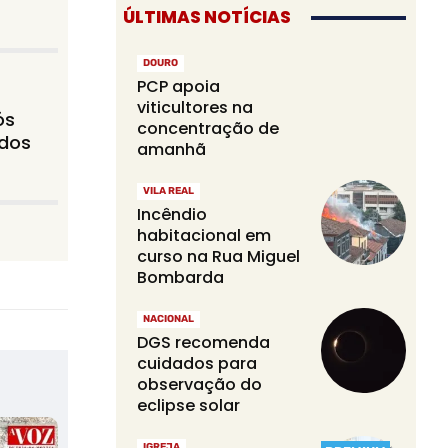
ÚLTIMAS NOTÍCIAS
DOURO
PCP apoia
viticultores na
ós
concentração de
idos
amanhã
VILA REAL
Incêndio
habitacional em
curso na Rua Miguel
Bombarda
NACIONAL
DGS recomenda
cuidados para
observação do
eclipse solar
IGREJA