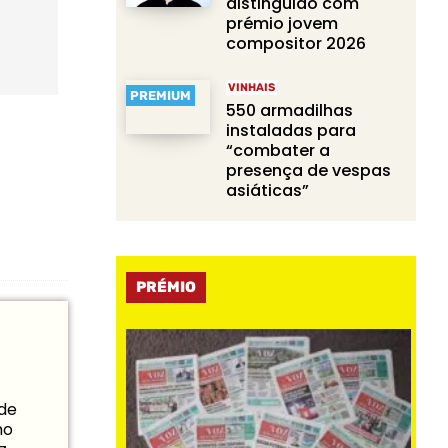
distinguido com
prémio jovem
compositor 2026
VINHAIS
PREMIUM
550 armadilhas
instaladas para
“combater a
presença de vespas
asiáticas”
PRÉMIO
 de
mo