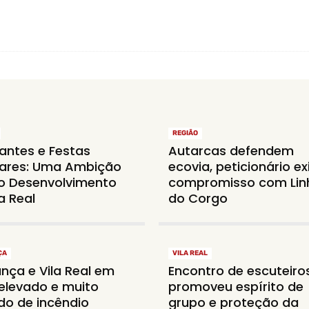
REGIÃO
antes e Festas
Autarcas defendem
ares: Uma Ambição
ecovia, peticionário ex
o Desenvolvimento
compromisso com Lin
a Real
do Corgo
ÇA
VILA REAL
nça e Vila Real em
Encontro de escuteiro
 elevado e muito
promoveu espírito de
do de incêndio
grupo e proteção da