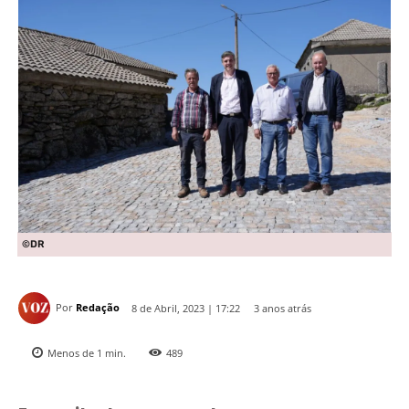
©DR
Por
Redação
3 anos atrás
8 de Abril, 2023 | 17:22
Menos de 1
min.
489