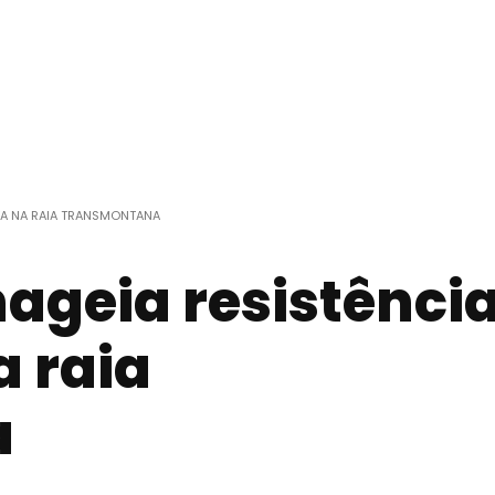
TA NA RAIA TRANSMONTANA
ageia resistênci
a raia
a