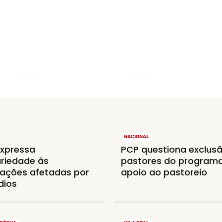
NACIONAL
xpressa
PCP questiona exclus
ariedade às
pastores do program
ações afetadas por
apoio ao pastoreio
dios