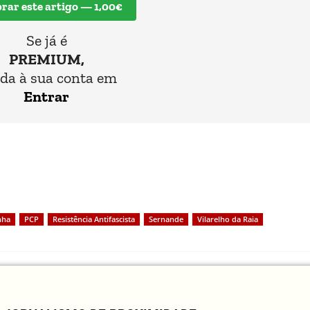
ar este artigo — 1,00€
Se já é
PREMIUM,
da à sua conta em
Entrar
nha
PCP
Resistência Antifascista
Sernande
Vilarelho da Raia