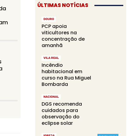
ÚLTIMAS NOTÍCIAS
 da
DOURO
gam
PCP apoia
viticultores na
concentração de
amanhã
VILA REAL
s
Incêndio
a
habitacional em
curso na Rua Miguel
Bombarda
NACIONAL
DGS recomenda
cuidados para
observação do
eclipse solar
IGREJA