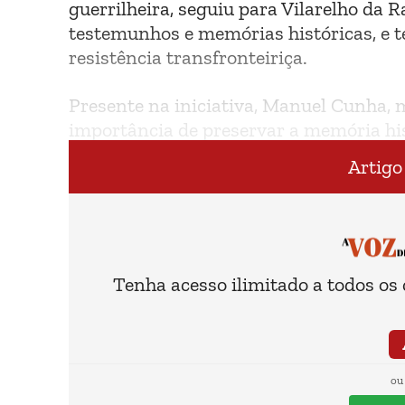
guerrilheira, seguiu para Vilarelho da
testemunhos e memórias históricas, e 
resistência transfronteiriça.
Presente na iniciativa, Manuel Cunha,
importância de preservar a memória his
sinais semelhantes aos vividos antes d
Artigo
Tenha acesso ilimitado a todos os
ou