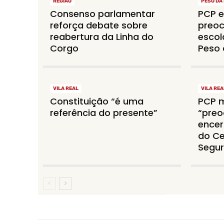
REGIÃO
PESO DA
Consenso parlamentar
PCP e
reforça debate sobre
preo
reabertura da Linha do
escol
Corgo
Peso 
VILA REAL
VILA REA
Constituição “é uma
PCP m
referência do presente”
“preo
encer
do Ce
Segur