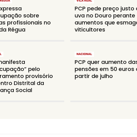
 RÉGUA
VILA REAL
xpressa
PCP pede preço justo
cupação sobre
uva no Douro perante
as profissionais no
aumentos que esma
da Régua
viticultores
L
NACIONAL
anifesta
PCP quer aumento da
cupação” pelo
pensões em 50 euros 
ramento provisório
partir de julho
ntro Distrital da
ança Social