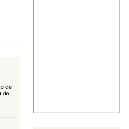
ão de
a de