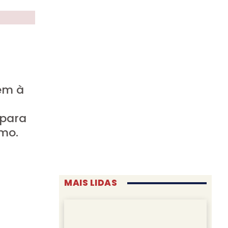
em à
 para
smo.
MAIS LIDAS