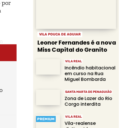
 por
a
VILA POUCA DE AGUIAR
em
Leonor Fernandes é a nova
Miss Capital do Granito
VILA REAL
Incêndio habitacional
em curso na Rua
Miguel Bombarda
o
SANTA MARTA DE PENAGUIÃO
Zona de Lazer do Rio
Corgo interdita
VILA REAL
PREMIUM
Vila-realense