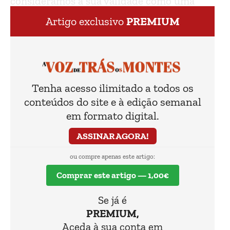
consideramos a sua validade como uma
grande referência”.
Artigo exclusivo
PREMIUM
Tenha acesso ilimitado a todos os
conteúdos do site e à edição semanal
em formato digital.
ASSINAR AGORA!
ou compre apenas este artigo:
Comprar este artigo — 1,00€
Se já é
PREMIUM,
Aceda à sua conta em