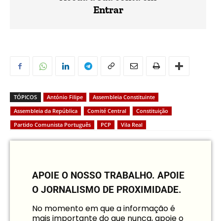
Entrar
TÓPICOS
António Filipe
Assembleia Constituinte
Assembleia da República
Comité Central
Constituição
Partido Comunista Português
PCP
Vila Real
APOIE O NOSSO TRABALHO.
APOIE
O JORNALISMO DE PROXIMIDADE.
No momento em que a informação é
mais importante do que nunca, apoie o