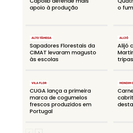
Capolib defende mais
Quatr
apoio à produção
o fum
ALTO TÂMEGA
ALIJÓ
Sapadores Florestais da
Alijó 
CIMAT levaram magusto
Marti
às escolas
tripa
VILA FLOR
MONDIM 
CUGA lança a primeira
Carne
marca de cogumelos
cabri
frescos produzidos em
desta
Portugal