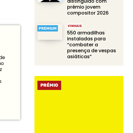
distinguido com
prémio jovem
compositor 2026
VINHAIS
PREMIUM
550 armadilhas
instaladas para
“combater a
presença de vespas
asiáticas”
 de
mo
z
s
PRÉMIO