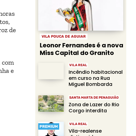
horas
tos,
roz de
VILA POUCA DE AGUIAR
Leonor Fernandes é a nova
Miss Capital do Granito
a com
VILA REAL
nha e
Incêndio habitacional
em curso na Rua
Miguel Bombarda
SANTA MARTA DE PENAGUIÃO
Zona de Lazer do Rio
Corgo interdita
VILA REAL
PREMIUM
Vila-realense