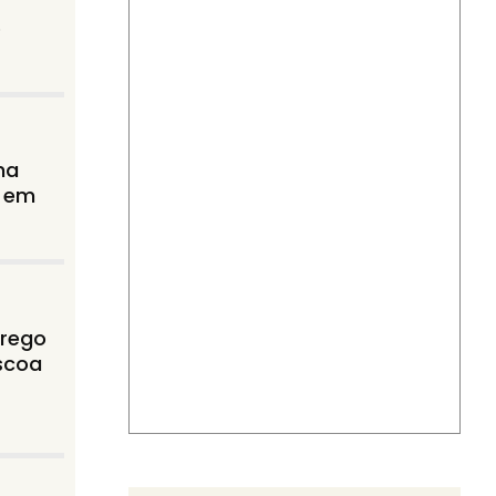
o
ha
 em
rrego
scoa