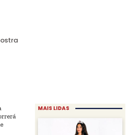
Mostra
a
MAIS LIDAS
orrerá
de