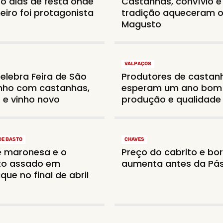
o dias de festa onde
Castanhas, convívio e
eiro foi protagonista
tradição aqueceram 
Magusto
VALPAÇOS
celebra Feira de São
Produtores de castan
nho com castanhas,
esperam um ano bom
s e vinho novo
produção e qualidade
DE BASTO
CHAVES
 maronesa e o
Preço do cabrito e bo
to assado em
aumenta antes da Pá
que no final de abril