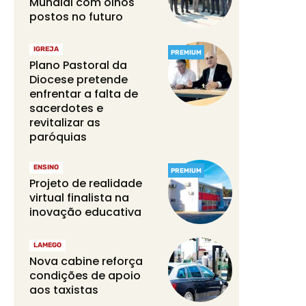
Mundial com olhos
postos no futuro
IGREJA
PREMIUM
Plano Pastoral da
Diocese pretende
enfrentar a falta de
sacerdotes e
revitalizar as
paróquias
ENSINO
PREMIUM
Projeto de realidade
virtual finalista na
inovação educativa
LAMEGO
Nova cabine reforça
condições de apoio
aos taxistas