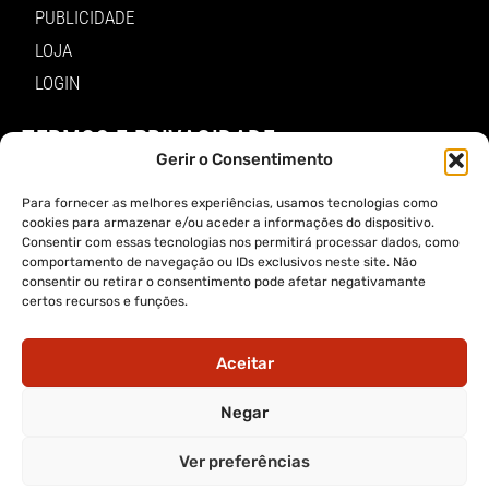
PUBLICIDADE
LOJA
LOGIN
TERMOS E PRIVACIDADE
Gerir o Consentimento
POLÍTICA DE PROTEÇÃO DE DADOS E DE PRIVACIDADE
Para fornecer as melhores experiências, usamos tecnologias como
TERMOS DE UTILIZADOR
cookies para armazenar e/ou aceder a informações do dispositivo.
Consentir com essas tecnologias nos permitirá processar dados, como
TERMOS E CONDIÇÕES DA COMPRA
comportamento de navegação ou IDs exclusivos neste site. Não
consentir ou retirar o consentimento pode afetar negativamante
certos recursos e funções.
APP A VOZ DE TRÁS-OS-MONTES
Aceitar
Negar
APP ALERTA TRÁS-OS-MONTES
Ver preferências