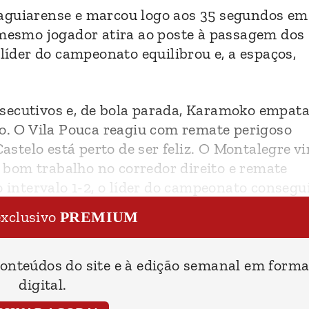
 aguiarense e marcou logo aos 35 segundos em
 mesmo jogador atira ao poste à passagem dos 
 líder do campeonato equilibrou e, a espaços,
secutivos e, de bola parada, Karamoko empata
to. O Vila Pouca reagiu com remate perigoso
Castelo está perto de ser feliz. O Montalegre vi
bom trabalho no corredor direito e remate
o intervalo 1-2, o líder do campeonato consegu
ntes do intervalo.
exclusivo
PREMIUM
conteúdos do site e à edição semanal em form
digital.