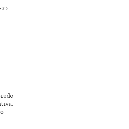
219
credo
tiva.
xo