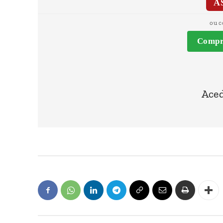
A
ou c
Compra
Aced