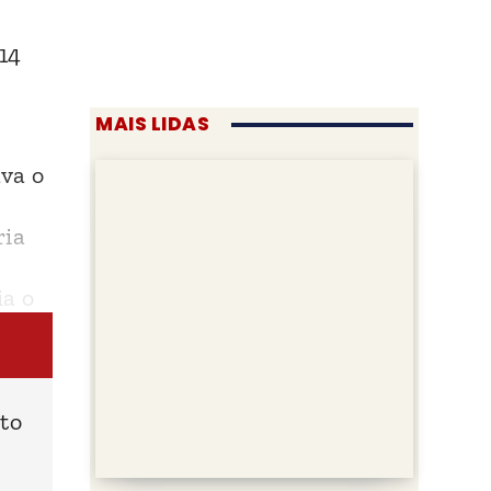
14
MAIS LIDAS
va o
ria
ia o
ato