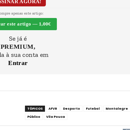
SSINAR AGORA!
ompre apenas este artigo:
r este artigo — 1,00€
Se já é
PREMIUM,
a à sua conta em
Entrar
TÓPICOS
AFVR
Desporto
Futebol
Montalegre
Público
Vila Pouca