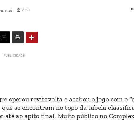
es atrás
2
min.
PUBLICIDADE
re operou reviravolta e acabou o jogo com o “
 que se encontram no topo da tabela classifica
 até ao apito final. Muito público no Comple