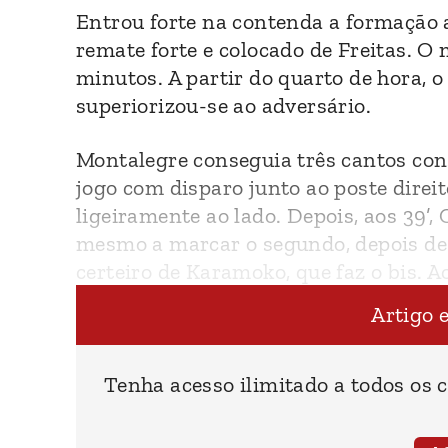
Entrou forte na contenda a formação
remate forte e colocado de Freitas. O
minutos. A partir do quarto de hora, o
superiorizou-se ao adversário.
Montalegre conseguia três cantos con
jogo com disparo junto ao poste direi
ligeiramente ao lado. Depois, aos 39’, 
mesmo a marcar o segundo, depois de 
certeiro de Karamoko, que faz o bis. A
mais difícil: dar a volta ao marcador a
Artigo 
Tenha acesso ilimitado a todos os 