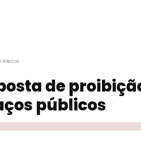
S PÚBLICOS
osta de proibiçã
ços públicos