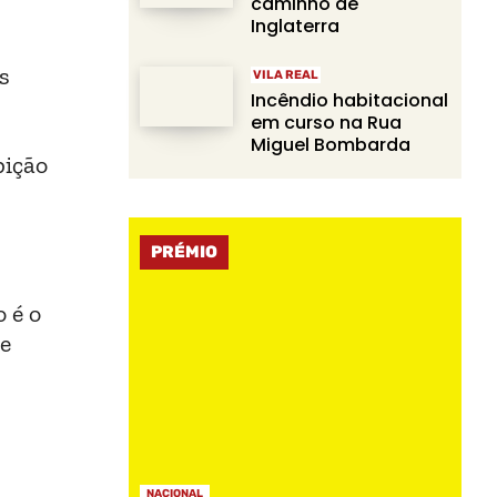
caminho de
Inglaterra
s
VILA REAL
Incêndio habitacional
em curso na Rua
Miguel Bombarda
bição
PRÉMIO
 é o
de
NACIONAL