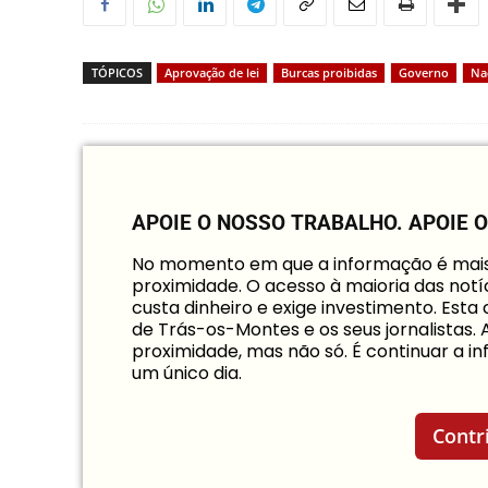
TÓPICOS
Aprovação de lei
Burcas proibidas
Governo
Na
APOIE O NOSSO TRABALHO.
APOIE 
No momento em que a informação é mais i
proximidade. O acesso à maioria das notíc
custa dinheiro e exige investimento. Est
de Trás-os-Montes e os seus jornalistas.
proximidade, mas não só. É continuar a 
um único dia.
Contr