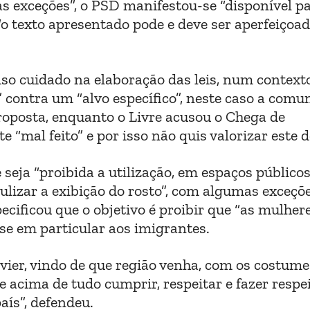
s exceções”, o PSD manifestou-se “disponível p
“o texto apresentado pode e deve ser aperfeiçoa
ciso cuidado na elaboração das leis, num contex
o” contra um “alvo específico”, neste caso a com
posta, enquanto o Livre acusou o Chega de
“mal feito” e por isso não quis valorizar este d
seja “proibida a utilização, em espaços públicos
ulizar a exibição do rosto”, com algumas exceçõ
ecificou que o objetivo é proibir que “as mulher
se em particular aos imigrantes.
vier, vindo de que região venha, com os costume
ue acima de tudo cumprir, respeitar e fazer respe
aís”, defendeu.