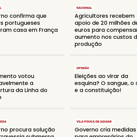
L
NACIONAL
no confirma que
Agricultores recebem
s portugueses
apoio de 20 milhões d
eram casa em França
euros para compensa
aumento nos custos 
produção
OPINIÃO
mento votou
Eleições ao virar da
avelmente a
esquina? O sangue, o 
rtura da Linha do
e a constituição!
o
MEGA
VILA POUCA DE AGUIAR
no procura solução
Governo cria medidas
travessia submersa
para empresários do