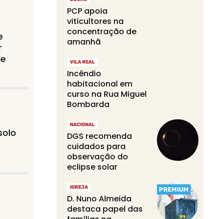
PCP apoia
viticultores na
concentração de
e
amanhã
r
de
VILA REAL
Incêndio
habitacional em
curso na Rua Miguel
Bombarda
NACIONAL
solo
DGS recomenda
cuidados para
observação do
eclipse solar
IGREJA
PREMIUM
D. Nuno Almeida
destaca papel das