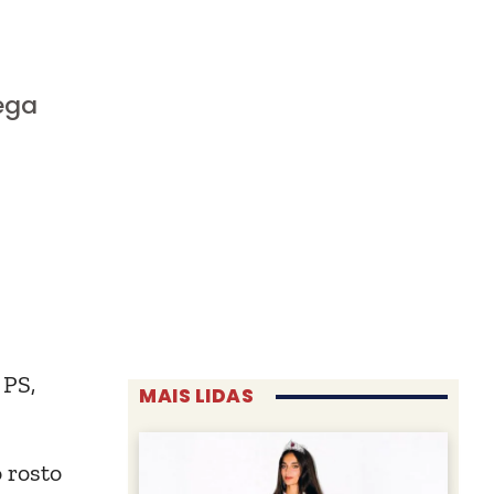
ega
 PS,
MAIS LIDAS
 rosto