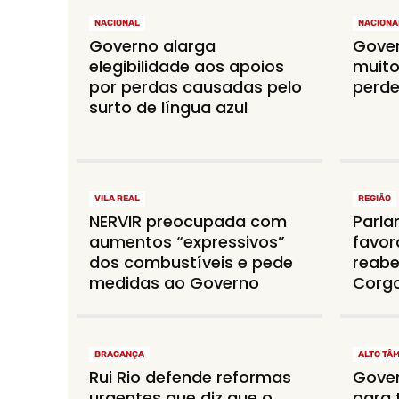
NACIONAL
NACIONA
Governo alarga
Gover
elegibilidade aos apoios
muito
por perdas causadas pelo
perd
surto de língua azul
VILA REAL
REGIÃO
NERVIR preocupada com
Parla
aumentos “expressivos”
favor
dos combustíveis e pede
reabe
medidas ao Governo
Corg
BRAGANÇA
ALTO TÂ
Rui Rio defende reformas
Gover
urgentes que diz que o
para 