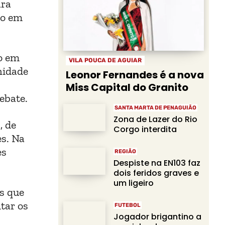
ara
do em
to em
VILA POUCA DE AGUIAR
unidade
Leonor Fernandes é a nova
Miss Capital do Granito
ebate.
SANTA MARTA DE PENAGUIÃO
Zona de Lazer do Rio
, de
Corgo interdita
es. Na
es
REGIÃO
Despiste na EN103 faz
dois feridos graves e
um ligeiro
s que
itar os
FUTEBOL
Jogador brigantino a