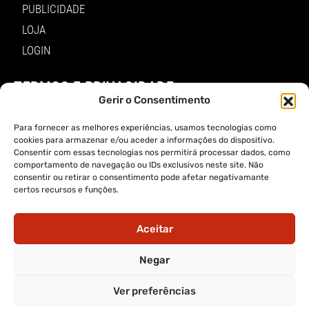
PUBLICIDADE
LOJA
LOGIN
TERMOS E PRIVACIDADE
Gerir o Consentimento
POLÍTICA DE PROTEÇÃO DE DADOS E DE PRIVACIDADE
Para fornecer as melhores experiências, usamos tecnologias como
TERMOS DE UTILIZADOR
cookies para armazenar e/ou aceder a informações do dispositivo.
Consentir com essas tecnologias nos permitirá processar dados, como
TERMOS E CONDIÇÕES DA COMPRA
comportamento de navegação ou IDs exclusivos neste site. Não
consentir ou retirar o consentimento pode afetar negativamante
certos recursos e funções.
APP A VOZ DE TRÁS-OS-MONTES
Aceitar
Negar
APP ALERTA TRÁS-OS-MONTES
Ver preferências