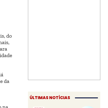
is, do
nais,
para
lidade
já
de da
ÚLTIMAS NOTÍCIAS
o na