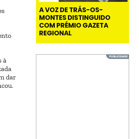
A VOZ DE TRÁS-OS-
es
MONTES DISTINGUIDO
COM PRÉMIO GAZETA
REGIONAL
ento
s à
zada
em dar
ncou.