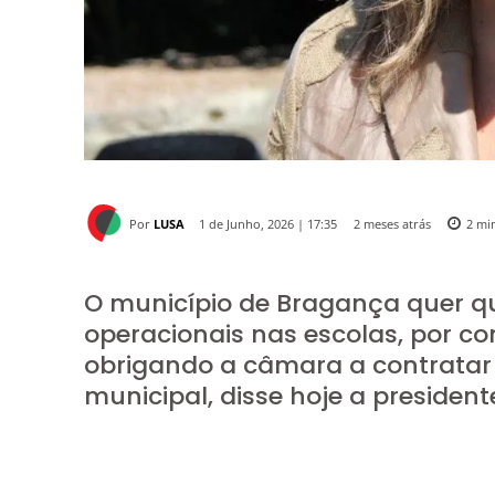
Por
LUSA
2 meses atrás
1 de Junho, 2026 | 17:35
2
min
O município de Bragança quer que
operacionais nas escolas, por co
obrigando a câmara a contratar
municipal, disse hoje a presidente