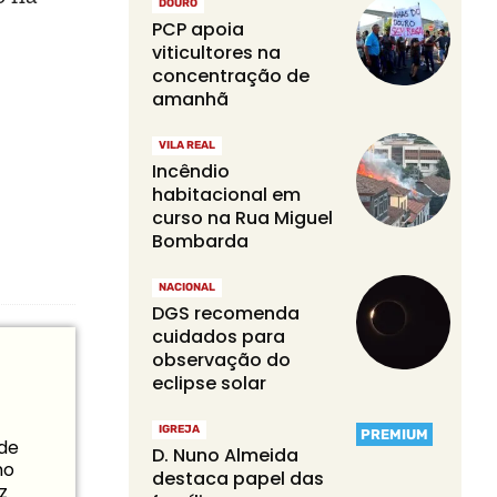
DOURO
PCP apoia
viticultores na
concentração de
amanhã
VILA REAL
Incêndio
habitacional em
curso na Rua Miguel
Bombarda
NACIONAL
DGS recomenda
cuidados para
observação do
eclipse solar
IGREJA
PREMIUM
 de
D. Nuno Almeida
mo
destaca papel das
z