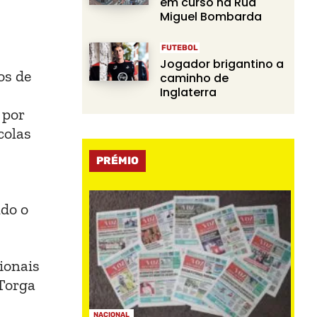
em curso na Rua
Miguel Bombarda
FUTEBOL
Jogador brigantino a
os de
caminho de
Inglaterra
 por
colas
PRÉMIO
ndo o
ionais
 Torga
NACIONAL