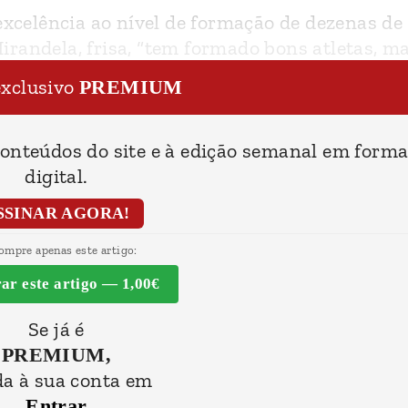
 excelência ao nível de formação de dezenas de
randela, frisa, “tem formado bons atletas, m
exclusivo
PREMIUM
conteúdos do site e à edição semanal em form
digital.
SSINAR AGORA!
ompre apenas este artigo:
r este artigo — 1,00€
Se já é
PREMIUM,
a à sua conta em
Entrar