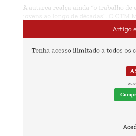
A autarca realça ainda “o trabalho de
jovens ao longo de décadas”. O CTM Mi
também boas pessoas”.
Artigo 
Tenha acesso ilimitado a todos os 
A
ou c
Compra
Aced