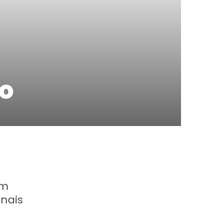
o
am
nais