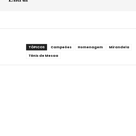
TÓPICOS
Campeões
Homenagem
Mirandela
Ténis de Mesaa