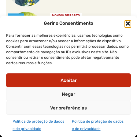
MONDIM DE BASTO
PREMIUM
Feira da Terra foi a montra
Gerir o Consentimento
das tradições e do mundo
rural
Para fornecer as melhores experiências, usamos tecnologias como
cookies para armazenar e/ou aceder a informações do dispositivo.
Consentir com essas tecnologias nos permitirá processar dados, como
comportamento de navegação ou IDs exclusivos neste site. Não
consentir ou retirar o consentimento pode afetar negativamante
certos recursos e funções.
Aceitar
Negar
Ver preferências
REDES SOCIAIS
Política de proteção de dados
Política de proteção de dados
e de privacidade
e de privacidade
Facebook