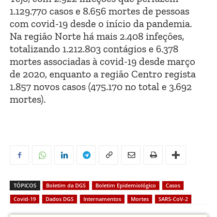
1.129.770 casos e 8.656 mortes de pessoas
com covid-19 desde o início da pandemia.
Na região Norte há mais 2.408 infeções,
totalizando 1.212.803 contágios e 6.378
mortes associadas à covid-19 desde março
de 2020, enquanto a região Centro regista
1.857 novos casos (475.170 no total e 3.692
mortes).
TÓPICOS
Boletim da DGS
Boletim Epidemiológico
Casos
Covid-19
Dados DGS
Internamentos
Mortes
SARS-CoV-2