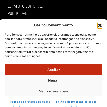
ESTATUTO EDITORIAL
PUBLICIDADE
LOJA
Gerir o Consentimento
LOGIN
Para fornecer as melhores experiências, usamos tecnologias como
TERMOS E PRIVACIDADE
cookies para armazenar e/ou aceder a informações do dispositivo.
Consentir com essas tecnologias nos permitirá processar dados, como
comportamento de navegação ou IDs exclusivos neste site. Não
POLÍTICA DE PROTEÇÃO DE DADOS E DE PRIVACIDADE
consentir ou retirar o consentimento pode afetar negativamante
certos recursos e funções.
TERMOS DE UTILIZADOR
TERMOS E CONDIÇÕES DA COMPRA
Aceitar
APP A VOZ DE TRÁS-OS-MONTES
Negar
Ver preferências
APP ALERTA TRÁS-OS-MONTES
Política de proteção de dados
Política de proteção de dados