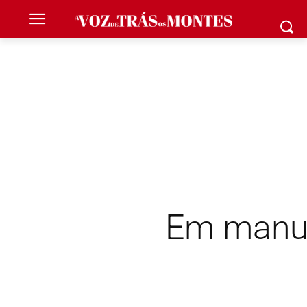
Em manu
Pedimos desculpa pelo incómodo
realizar tarefas de manutenção. 
Facebook
,
Instag