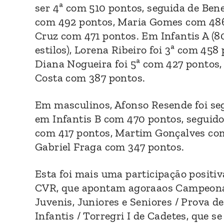
ser 4ª com 510 pontos, seguida de Ben
com 492 pontos, Maria Gomes com 486
Cruz com 471 pontos. Em Infantis A (8
estilos), Lorena Ribeiro foi 3ª com 45
Diana Nogueira foi 5ª com 427 pontos, 
Costa com 387 pontos.
Em masculinos, Afonso Resende foi se
em Infantis B com 470 pontos, seguid
com 417 pontos, Martim Gonçalves co
Gabriel Fraga com 347 pontos.
Esta
foi
mais
uma
participação
positiv
CVR,
que
apontam
agoraaos Campeona
Juvenis, Juniores e Seniores / Prova d
Infantis / Torregri I de Cadetes, que se