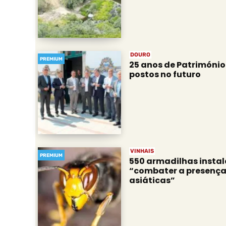
DOURO
PREMIUM
25 anos de Património
postos no futuro
VINHAIS
PREMIUM
550 armadilhas insta
“combater a presença
asiáticas”