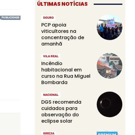
ÚLTIMAS NOTÍCIAS
DOURO
PCP apoia
viticultores na
concentração de
amanhã
VILA REAL
Incêndio
habitacional em
curso na Rua Miguel
Bombarda
NACIONAL
DGS recomenda
cuidados para
observação do
eclipse solar
IGREJA
PREMIUM