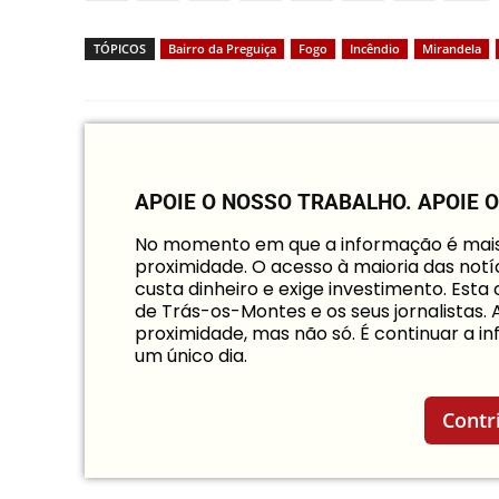
TÓPICOS
Bairro da Preguiça
Fogo
Incêndio
Mirandela
APOIE O NOSSO TRABALHO.
APOIE 
No momento em que a informação é mais i
proximidade. O acesso à maioria das notíc
custa dinheiro e exige investimento. Est
de Trás-os-Montes e os seus jornalistas.
proximidade, mas não só. É continuar a 
um único dia.
Contr