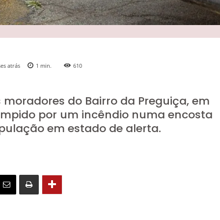
es atrás
1
min.
610
 moradores do Bairro da Preguiça, em
rrompido por um incêndio numa encosta
pulação em estado de alerta.