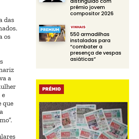
distinguido com
prémio jovem
compositor 2026
ta das
nados.
VINHAIS
PREMIUM
550 armadilhas
a os
instaladas para
“combater a
presença de vespas
asiáticas”
es
nariz
va a
mulher
PRÉMIO
 e
e que
ha
mo”.
lares