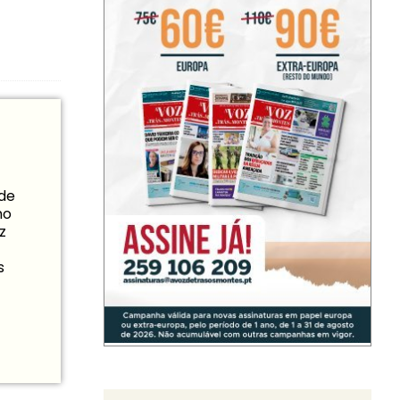
 de
mo
z
s