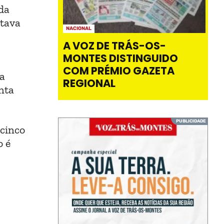
da
stava
NACIONAL
A VOZ DE TRÁS-OS-
MONTES DISTINGUIDO
COM PRÉMIO GAZETA
 a
REGIONAL
nta
cinco
o é