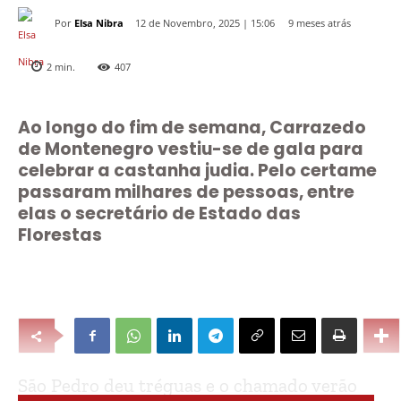
Por
Elsa Nibra
9 meses atrás
12 de Novembro, 2025 | 15:06
2
min.
407
Ao longo do fim de semana, Carrazedo
de Montenegro vestiu-se de gala para
celebrar a castanha judia. Pelo certame
passaram milhares de pessoas, entre
elas o secretário de Estado das
Florestas
São Pedro deu tréguas e o chamado verão