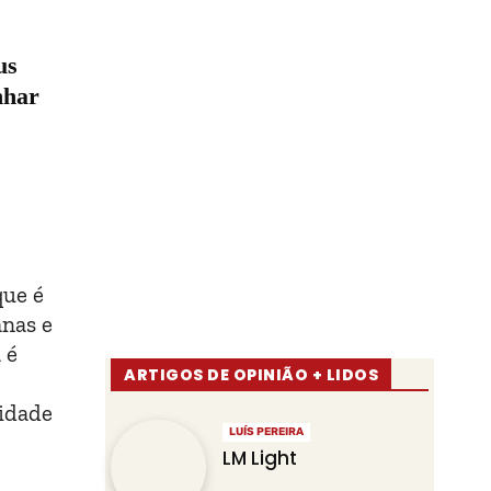
us
nhar
que é
anas e
 é
ARTIGOS DE OPINIÃO + LIDOS
nidade
LUÍS PEREIRA
LM Light