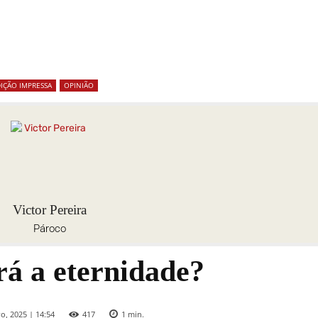
IÇÃO IMPRESSA
OPINIÃO
Victor Pereira
Pároco
rá a eternidade?
, 2025 | 14:54
417
1
min.