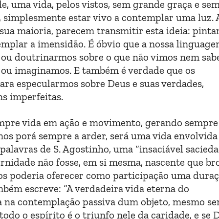
e, uma vida, pelos vistos, sem grande graça e se
 simplesmente estar vivo a contemplar uma luz. 
sua maioria, parecem transmitir esta ideia: pint
mplar a imensidão. É óbvio que a nossa linguage
s ou doutrinarmos sobre o que não vimos nem sab
s ou imaginamos. E também é verdade que os
ra especularmos sobre Deus e suas verdades,
ns imperfeitas.
sempre vida em ação e movimento, gerando sempre
nos porá sempre a arder, será uma vida envolvida
 palavras de S. Agostinho, uma “insaciável sacieda
ernidade não fosse, em si mesma, nascente que bro
 nos poderia oferecer como participação uma dura
mbém escreve: “A verdadeira vida eterna do
ma na contemplação passiva dum objeto, mesmo se
todo o espírito é o triunfo nele da caridade, e se 