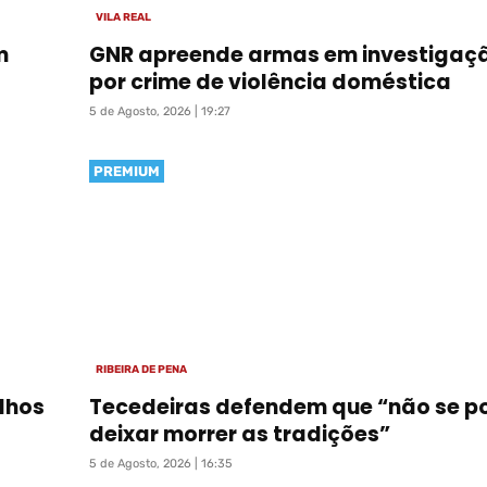
VILA REAL
m
GNR apreende armas em investigaç
por crime de violência doméstica
5 de Agosto, 2026 | 19:27
PREMIUM
RIBEIRA DE PENA
lhos
Tecedeiras defendem que “não se p
deixar morrer as tradições”
5 de Agosto, 2026 | 16:35