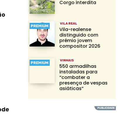
Corgo interdita
ão
VILA REAL
PREMIUM
Vila-realense
distinguido com
prémio jovem
compositor 2026
VINHAIS
PREMIUM
550 armadilhas
instaladas para
“combater a
presença de vespas
asiáticas”
ode