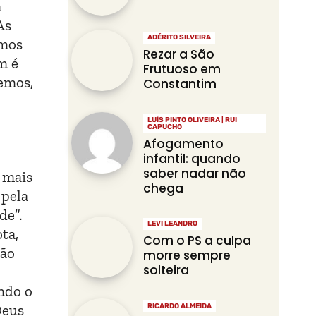
m
As
ADÉRITO SILVEIRA
amos
Rezar a São
m é
Frutuoso em
emos,
Constantim
LUÍS PINTO OLIVEIRA | RUI
CAPUCHO
Afogamento
infantil: quando
saber nadar não
 mais
chega
 pela
de”.
LEVI LEANDRO
ta,
Com o PS a culpa
ção
morre sempre
solteira
ndo o
Deus
RICARDO ALMEIDA