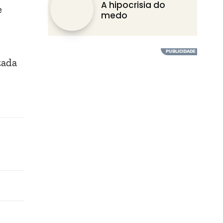
A hipocrisia do
e
medo
tada