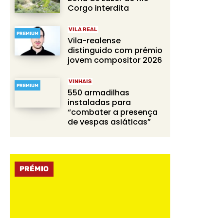
Corgo interdita
VILA REAL
PREMIUM
Vila-realense
distinguido com prémio
jovem compositor 2026
VINHAIS
PREMIUM
550 armadilhas
instaladas para
“combater a presença
de vespas asiáticas”
PRÉMIO