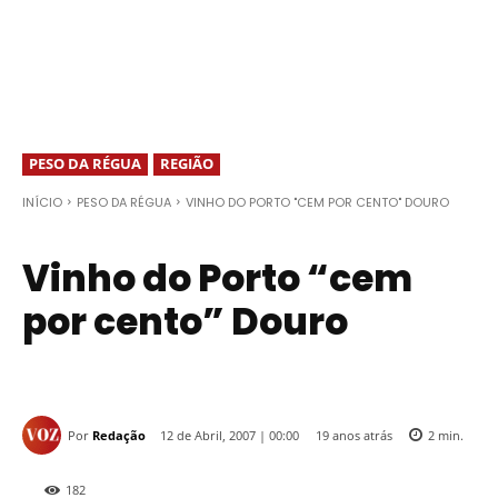
PESO DA RÉGUA
REGIÃO
INÍCIO
PESO DA RÉGUA
VINHO DO PORTO "CEM POR CENTO" DOURO
Vinho do Porto “cem
por cento” Douro
Por
Redação
19 anos atrás
12 de Abril, 2007 | 00:00
2
min.
182