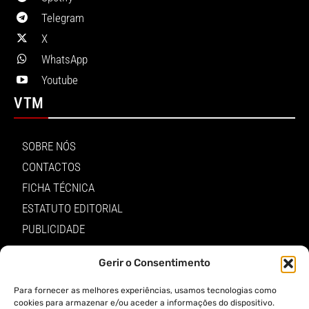
Telegram
X
WhatsApp
Youtube
VTM
SOBRE NÓS
CONTACTOS
FICHA TÉCNICA
ESTATUTO EDITORIAL
PUBLICIDADE
LOJA
Gerir o Consentimento
LOGIN
Para fornecer as melhores experiências, usamos tecnologias como
TERMOS E PRIVACIDADE
cookies para armazenar e/ou aceder a informações do dispositivo.