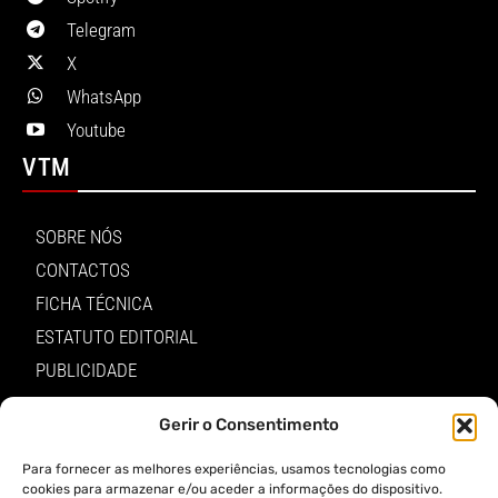
Telegram
X
WhatsApp
Youtube
VTM
SOBRE NÓS
CONTACTOS
FICHA TÉCNICA
ESTATUTO EDITORIAL
PUBLICIDADE
LOJA
Gerir o Consentimento
LOGIN
Para fornecer as melhores experiências, usamos tecnologias como
TERMOS E PRIVACIDADE
cookies para armazenar e/ou aceder a informações do dispositivo.