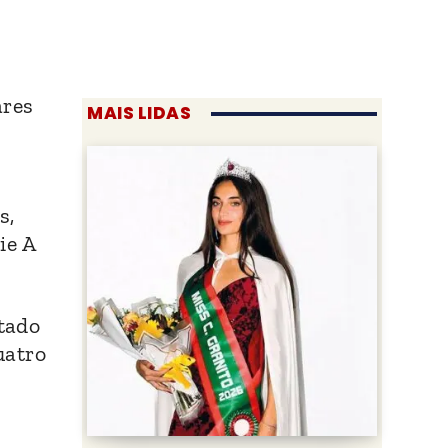
ares
MAIS LIDAS
s,
ie A
tado
uatro