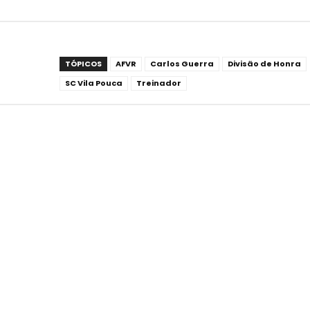
TÓPICOS
AFVR
Carlos Guerra
Divisão de Honra
SC Vila Pouca
Treinador