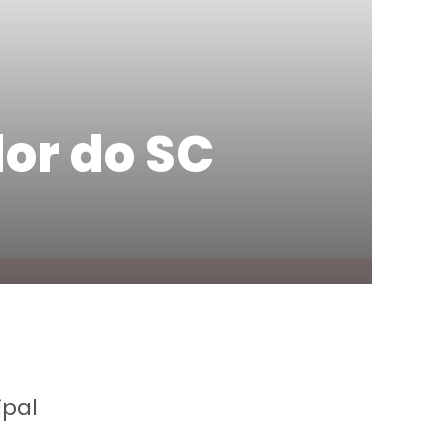
dor do SC
ipal