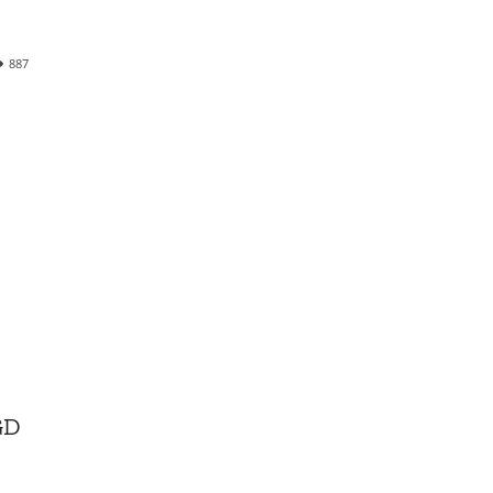
887
GD