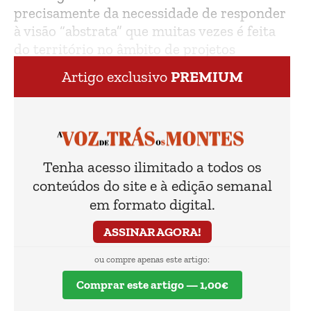
precisamente da necessidade de responder
à visão “abstrata” que muitas vezes é feita
do território no âmbito de projetos
mineiros.
Artigo exclusivo
PREMIUM
Tenha acesso ilimitado a todos os
conteúdos do site e à edição semanal
em formato digital.
ASSINAR AGORA!
ou compre apenas este artigo:
Comprar este artigo — 1,00€