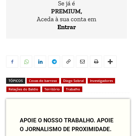
Se já é
PREMIUM,
Aceda à sua conta em
Entrar
TÓPICOS
Covas do barroso
Diogo Sobral
Investigadores
Relações do Baldio
Território
Trabalho
APOIE O NOSSO TRABALHO.
APOIE
O JORNALISMO DE PROXIMIDADE.