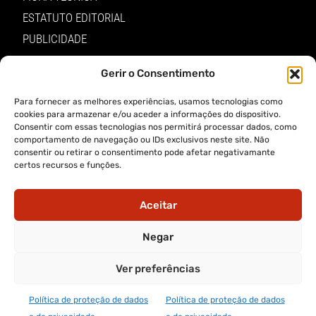
ESTATUTO EDITORIAL
PUBLICIDADE
LOJA
Gerir o Consentimento
LOGIN
Para fornecer as melhores experiências, usamos tecnologias como
TERMOS E PRIVACIDADE
cookies para armazenar e/ou aceder a informações do dispositivo.
Consentir com essas tecnologias nos permitirá processar dados, como
comportamento de navegação ou IDs exclusivos neste site. Não
POLÍTICA DE PROTEÇÃO DE DADOS E DE PRIVACIDADE
consentir ou retirar o consentimento pode afetar negativamante
certos recursos e funções.
TERMOS DE UTILIZADOR
TERMOS E CONDIÇÕES DA COMPRA
Aceitar
APP A VOZ DE TRÁS-OS-MONTES
Negar
Ver preferências
APP ALERTA TRÁS-OS-MONTES
Política de proteção de dados
Política de proteção de dados