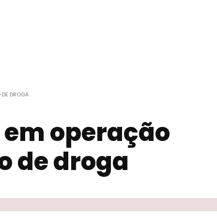
O DE DROGA
s em operação
co de droga