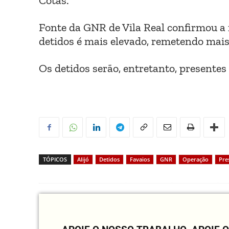
Cotas.
Fonte da GNR de Vila Real confirmou a 
detidos é mais elevado, remetendo mais
Os detidos serão, entretanto, presente
TÓPICOS
Alijó
Detidos
Favaios
GNR
Operação
Pre