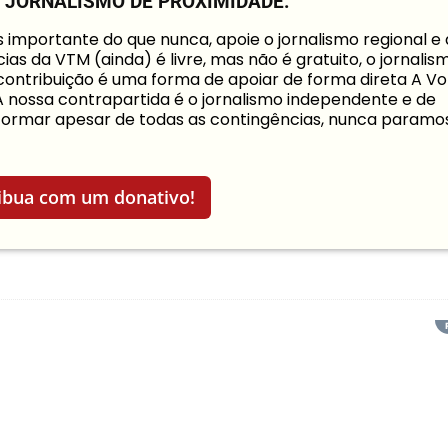
O JORNALISMO DE PROXIMIDADE.
mportante do que nunca, apoie o jornalismo regional e
ias da VTM (ainda) é livre, mas não é gratuito, o jornalis
a contribuição é uma forma de apoiar de forma direta A Vo
 A nossa contrapartida é o jornalismo independente e de
informar apesar de todas as contingências, nunca paramo
ibua com um donativo!