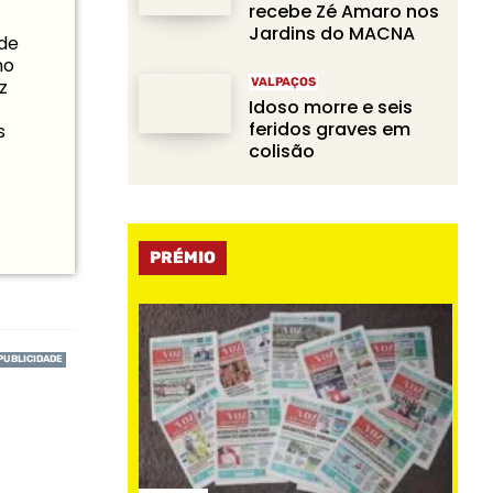
recebe Zé Amaro nos
Jardins do MACNA
 de
mo
VALPAÇOS
z
Idoso morre e seis
feridos graves em
s
colisão
PRÉMIO