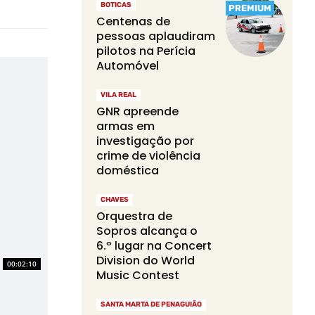
BOTICAS
PREMIUM
Centenas de
pessoas aplaudiram
pilotos na Perícia
Automóvel
VILA REAL
GNR apreende
armas em
investigação por
crime de violência
doméstica
CHAVES
Orquestra de
Sopros alcança o
6.º lugar na Concert
Division do World
00:02:10
Music Contest
SANTA MARTA DE PENAGUIÃO