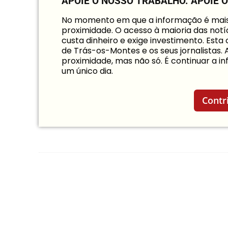
APOIE O NOSSO TRABALHO.
APOIE 
No momento em que a informação é mais i
proximidade. O acesso à maioria das notíc
custa dinheiro e exige investimento. Est
de Trás-os-Montes e os seus jornalistas.
proximidade, mas não só. É continuar a 
um único dia.
Contr