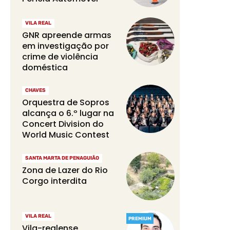
VILA REAL
GNR apreende armas
em investigação por
crime de violência
doméstica
CHAVES
Orquestra de Sopros
alcança o 6.º lugar na
Concert Division do
World Music Contest
SANTA MARTA DE PENAGUIÃO
Zona de Lazer do Rio
Corgo interdita
VILA REAL
PREMIUM
Vila-realense