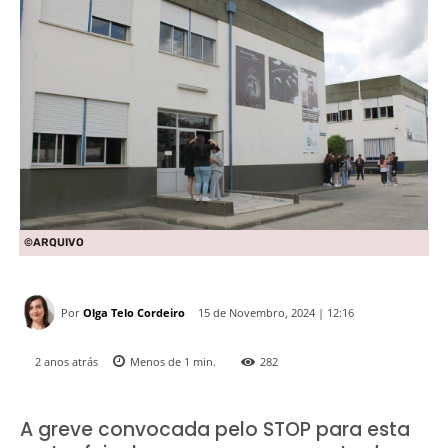
©ARQUIVO
Por
Olga Telo Cordeiro
15 de Novembro, 2024 | 12:16
2 anos atrás
Menos de 1
min.
282
A greve convocada pelo STOP para esta