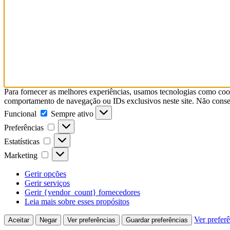
Para fornecer as melhores experiências, usamos tecnologias como coo
comportamento de navegação ou IDs exclusivos neste site. Não consent
Funcional
Funcional
Sempre ativo
Preferências
Preferências
Estatísticas
Estatísticas
Marketing
Marketing
Gerir opções
Gerir serviços
Gerir {vendor_count} fornecedores
Leia mais sobre esses propósitos
Ver prefer
Aceitar
Negar
Ver preferências
Guardar preferências