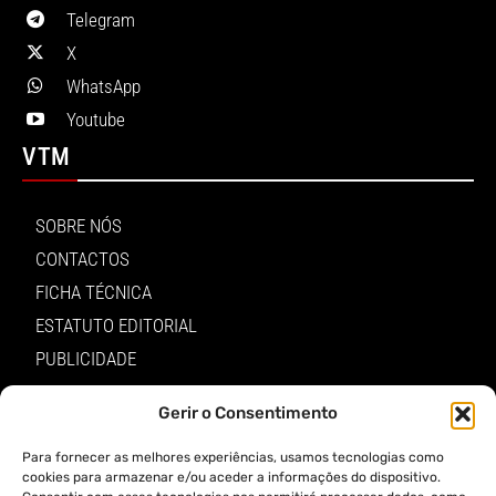
Telegram
X
WhatsApp
Youtube
VTM
SOBRE NÓS
CONTACTOS
FICHA TÉCNICA
ESTATUTO EDITORIAL
PUBLICIDADE
LOJA
Gerir o Consentimento
LOGIN
Para fornecer as melhores experiências, usamos tecnologias como
TERMOS E PRIVACIDADE
cookies para armazenar e/ou aceder a informações do dispositivo.