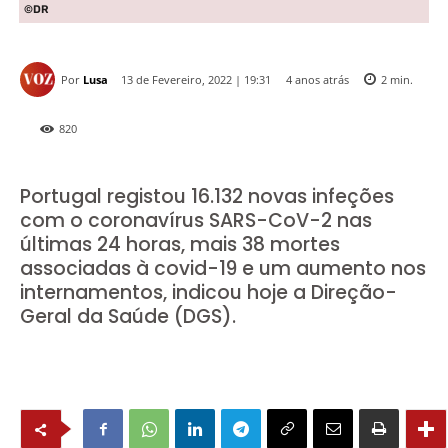
©DR
Por
Lusa
4 anos atrás
13 de Fevereiro, 2022 | 19:31
2
min.
820
Portugal registou 16.132 novas infeções
com o coronavírus SARS-CoV-2 nas
últimas 24 horas, mais 38 mortes
associadas à covid-19 e um aumento nos
internamentos, indicou hoje a Direção-
Geral da Saúde (DGS).